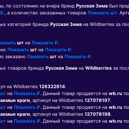
ы, по состоянию на вчера бренд
Русская Зима
был пре
б.
, а количество заказанных товаров
Показать шт.
Арт
ых категорий бренда
Русская Зима
на Wildberries за 
казать
шт
на
Показать ₽
.
ано
Показать
шт
на
Показать ₽
.
ло заказано
Показать
шт
на
Показать ₽
.
мых товаров бренда
Русская Зима
на
Wildberries
за пос
кул на Wildberries
126322614
.
 шт
на
Показать ₽
. Данный товар продается на
wb.ru
по
каемые краги
, артикул на Wildberries
127078197
.
 шт
на
Показать ₽
. Данный товар продается на
wb.ru
по
каемые краги
, артикул на Wildberries
127078198
.
 шт
на
Показать ₽
. Данный товар продается на
wb.ru
по