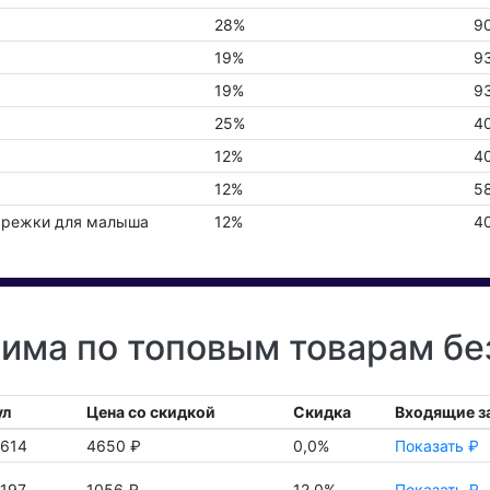
28%
9
19%
9
19%
9
25%
4
12%
4
12%
5
арежки для малыша
12%
4
има по топовым товарам бе
ул
Цена со скидкой
Скидка
Входящие з
2614
4650 ₽
0,0%
Показать ₽
197
1056 ₽
12,0%
Показать ₽