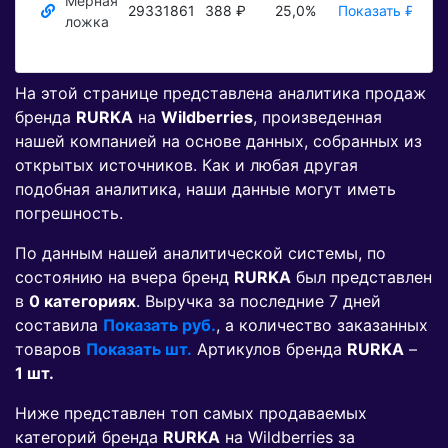
Мерная
29331861
388 ₽
25,0%
Показать ₽
Пок
ложка
На этой странице представлена аналитика продаж
бренда
RURKA
на
Wildberries
, произведенная
нашей компанией на основе данных, собранных из
открытых источников. Как и любая другая
подобная аналитика, наши данные могут иметь
погрешность.
По данным нашей аналитической системы, по
состоянию на вчера бренд
RURKA
был представлен
в
0 категориях
. Выручка за последние 7 дней
составила
Показать руб.
, а количество заказанных
товаров
Показать шт.
Артикулов бренда
RURKA
–
1 шт.
Ниже представлен топ самых продаваемых
категорий бренда
RURKA
на Wildberries за