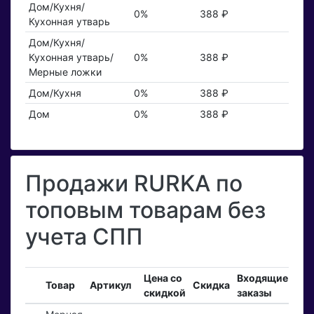
Дом/Кухня/
0%
388 ₽
Кухонная утварь
Дом/Кухня/
Кухонная утварь/
0%
388 ₽
Мерные ложки
Дом/Кухня
0%
388 ₽
Дом
0%
388 ₽
Продажи RURKA по
топовым товарам без
учета СПП
Цена со
Входящие
За
Товар
Артикул
Скидка
скидкой
заказы
то