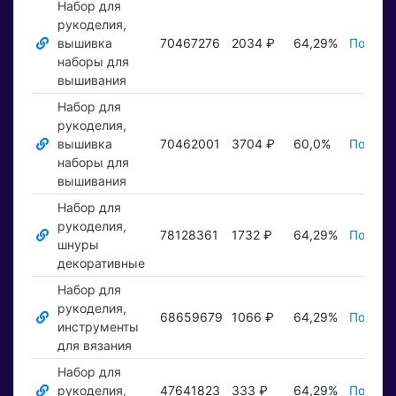
Набор для
рукоделия,
вышивка
70467276
2034 ₽
64,29%
Показа
наборы для
вышивания
Набор для
рукоделия,
вышивка
70462001
3704 ₽
60,0%
Показа
наборы для
вышивания
Набор для
рукоделия,
78128361
1732 ₽
64,29%
Показа
шнуры
декоративные
Набор для
рукоделия,
68659679
1066 ₽
64,29%
Показа
инструменты
для вязания
Набор для
рукоделия,
47641823
333 ₽
64,29%
Показа