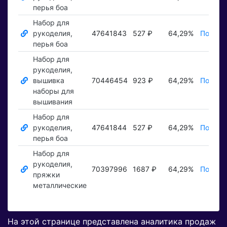
перья боа
Набор для
рукоделия,
47641843
527 ₽
64,29%
Показа
перья боа
Набор для
рукоделия,
вышивка
70446454
923 ₽
64,29%
Показа
наборы для
вышивания
Набор для
рукоделия,
47641844
527 ₽
64,29%
Показа
перья боа
Набор для
рукоделия,
70397996
1687 ₽
64,29%
Показа
пряжки
металлические
На этой странице представлена аналитика продаж