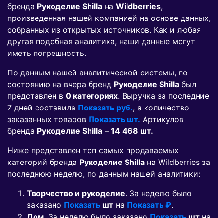
бренда
Рукоделие Shilla
на
Wildberries
,
произведенная нашей компанией на основе данных,
собранных из открытых источников. Как и любая
другая подобная аналитика, наши данные могут
иметь погрешность.
По данным нашей аналитической системы, по
состоянию на вчера бренд
Рукоделие Shilla
был
представлен в
0 категориях
. Выручка за последние
7 дней составила
Показать руб.
, а количество
заказанных товаров
Показать шт.
Артикулов
бренда
Рукоделие Shilla
–
14 468 шт.
Ниже представлен топ самых продаваемых
категорий бренда
Рукоделие Shilla
на Wildberries за
последнюю неделю, по данным нашей аналитики:
Творчество и рукоделие
. За неделю было
заказано
Показать
шт
на
Показать ₽
.
Дом
. За неделю было заказано
Показать
шт
на