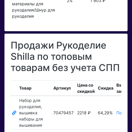
2%
1 903 ₽
материалы для
рукоделия/Шнур для
рукоделия
Продажи Рукоделие
Shilla по топовым
товарам без учета СПП
Цена со
Входя
Товар
Артикул
Скидка
скидкой
заказы
Набор для
рукоделия,
вышивка
70479457
2218 ₽
64,29%
Показа
наборы для
вышивания