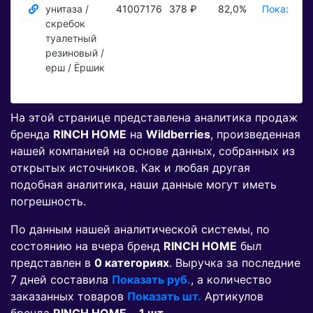
унитаза /
41007176
378 ₽
82,0%
Показать 
скребок
туалетный
резиновый /
ерш / Ёршик
На этой странице представлена аналитика продаж
бренда
RINCH HOME
на
Wildberries
, произведенная
нашей компанией на основе данных, собранных из
открытых источников. Как и любая другая
подобная аналитика, наши данные могут иметь
погрешность.
По данным нашей аналитической системы, по
состоянию на вчера бренд
RINCH HOME
был
представлен в
0 категориях
. Выручка за последние
7 дней составила
Показать руб.
, а количество
заказанных товаров
Показать шт.
Артикулов