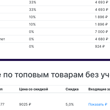
33%
4 693 ₽
33%
4 693 ₽
10%
1 896 ₽
10%
1 896 ₽
0%
7 000 ₽
лет
0%
4 680 ₽
0%
924 ₽
e по топовым товарам без у
ул
Цена со скидкой
Скидка
Входящие з
877
9025 ₽
5,0%
Показать ₽