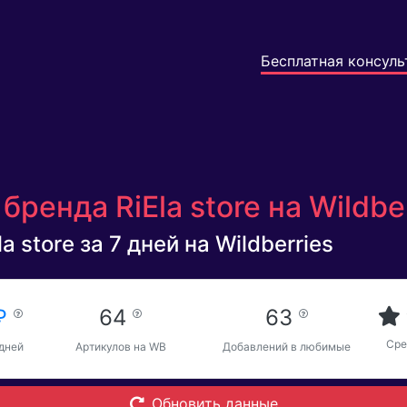
Бесплатная консуль
ренда RiEla store на Wildbe
a store за 7 дней на Wildberries
 ₽
64
63
Сре
 дней
Артикулов на WB
Добавлений в любимые
Обновить данные