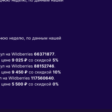
леднюю неделю, по данным нашей
нюю неделю, по данным нашей
кул на Wildberries
66371877
.
 цене
9 025 ₽
co скидкой
5%
кул на Wildberries
88152746
.
 цене
9 450 ₽
co скидкой
10%
л на Wildberries
117560640
.
 цене
5 500 ₽
co скидкой
0%