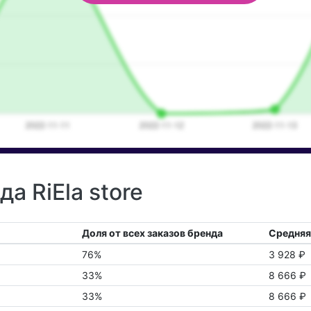
а RiEla store
Доля от всех заказов бренда
Средняя
76%
3 928 ₽
33%
8 666 ₽
33%
8 666 ₽