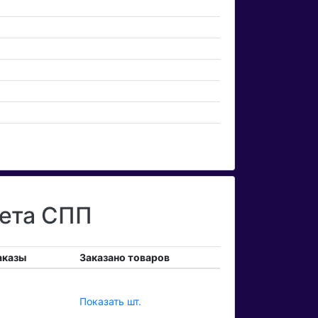
чета СПП
аказы
Заказано товаров
Показать шт.