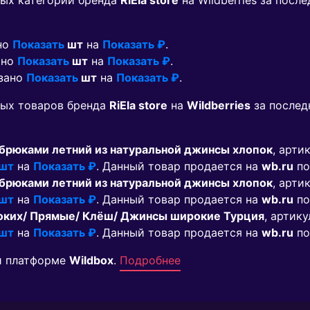
ых категорий бренда
RiEla store
на Wildberries за пос
ано
Показать
шт
на
Показать ₽
.
ано
Показать
шт
на
Показать ₽
.
азано
Показать
шт
на
Показать ₽
.
мых товаров бренда
RiEla store
на
Wildberries
за послед
брюками летний из натуральной джинсы хлопок
, арти
 шт
на
Показать ₽
. Данный товар продается на
wb.ru
по
брюками летний из натуральной джинсы хлопок
, арти
 шт
на
Показать ₽
. Данный товар продается на
wb.ru
по
оких/ Прямые/ Клёш/ Джинсы широкие Турция
, артику
 шт
на
Показать ₽
. Данный товар продается на
wb.ru
по
й платформе
Wildbox
.
Подробнее