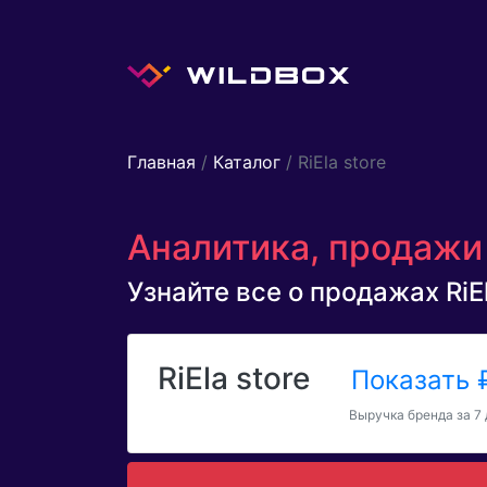
Главная
/
Каталог
/ RiEla store
Аналитика, продажи б
Узнайте все о продажах RiEl
RiEla store
Показать
Выручка бренда за 7