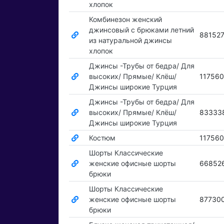
хлопок
Комбинезон женский
джинсовый с брюками летний
88152
из натуральной джинсы
хлопок
Джинсы -Трубы от бедра/ Для
высоких/ Прямые/ Клёш/
11756
Джинсы широкие Турция
Джинсы -Трубы от бедра/ Для
высоких/ Прямые/ Клёш/
83333
Джинсы широкие Турция
Костюм
11756
Шорты Классические
женские офисные шорты
66852
брюки
Шорты Классические
женские офисные шорты
87730
брюки