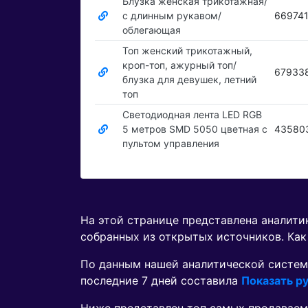
Блузка женская трикотажная/
с длинным рукавом/
66974
облегающая
Топ женский трикотажный,
кроп-топ, ажурный топ/
67933
блузка для девушек, летний
топ
Светодиодная лента LED RGB
5 метров SMD 5050 цветная с
43580
пультом управления
На этой странице представлена аналит
собранных из открытых источников. Как
По данным нашей аналитической систем
последние 7 дней составила
Показать ру