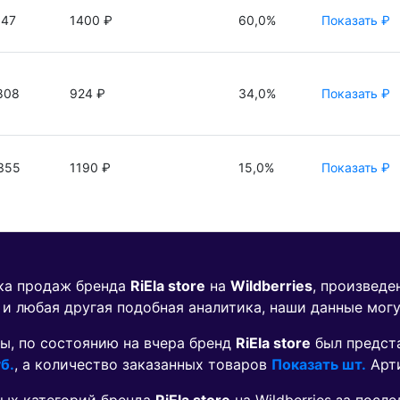
147
1400 ₽
60,0%
Показать ₽
808
924 ₽
34,0%
Показать ₽
355
1190 ₽
15,0%
Показать ₽
ика продаж бренда
RiEla store
на
Wildberries
, произведе
 и любая другая подобная аналитика, наши данные мог
ы, по состоянию на вчера бренд
RiEla store
был предст
б.
, а количество заказанных товаров
Показать шт.
Арт