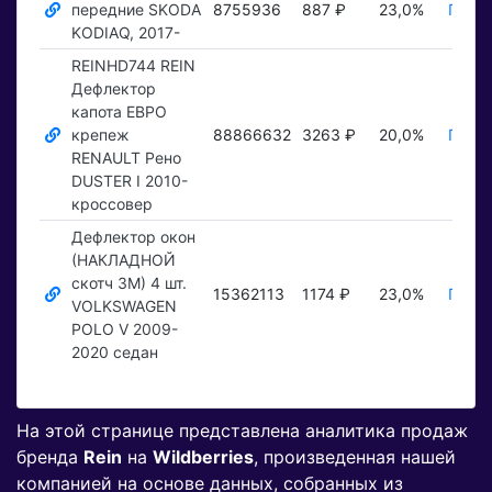
передние SKODA
8755936
887 ₽
23,0%
Показ
KODIAQ, 2017-
REINHD744 REIN
Дефлектор
капота ЕВРО
крепеж
88866632
3263 ₽
20,0%
Показ
RENAULT Рено
DUSTER I 2010-
кроссовер
Дефлектор окон
(НАКЛАДНОЙ
скотч 3М) 4 шт.
15362113
1174 ₽
23,0%
Показ
VOLKSWAGEN
POLO V 2009-
2020 седан
На этой странице представлена аналитика продаж
бренда
Rein
на
Wildberries
, произведенная нашей
компанией на основе данных, собранных из