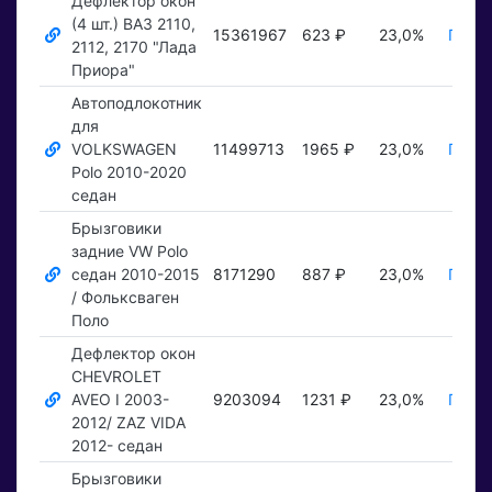
Дефлектор окон
(4 шт.) ВАЗ 2110,
15361967
623 ₽
23,0%
Показ
2112, 2170 "Лада
Приора"
Автоподлокотник
для
VOLKSWAGEN
11499713
1965 ₽
23,0%
Показ
Polo 2010-2020
седан
Брызговики
задние VW Polo
седан 2010-2015
8171290
887 ₽
23,0%
Показ
/ Фольксваген
Поло
Дефлектор окон
CHEVROLET
AVEO I 2003-
9203094
1231 ₽
23,0%
Показ
2012/ ZAZ VIDA
2012- седан
Брызговики