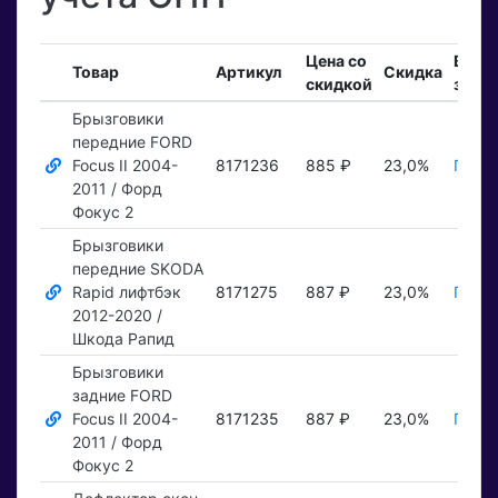
Цена со
Вход
Товар
Артикул
Скидка
скидкой
зака
Брызговики
передние FORD
Focus II 2004-
8171236
885 ₽
23,0%
Показ
2011 / Форд
Фокус 2
Брызговики
передние SKODA
Rapid лифтбэк
8171275
887 ₽
23,0%
Показ
2012-2020 /
Шкода Рапид
Брызговики
задние FORD
Focus II 2004-
8171235
887 ₽
23,0%
Показ
2011 / Форд
Фокус 2