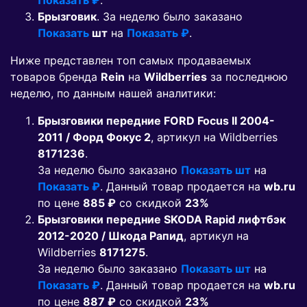
Показать ₽
.
Брызговик
. За неделю было заказано
Показать
шт
на
Показать ₽
.
Ниже представлен топ самых продаваемых
товаров бренда
Rein
на
Wildberries
за последнюю
неделю, по данным нашей аналитики:
Брызговики передние FORD Focus II 2004-
2011 / Форд Фокус 2
, артикул на Wildberries
8171236
.
За неделю было заказано
Показать шт
на
Показать ₽
. Данный товар продается на
wb.ru
по цене
885 ₽
co скидкой
23%
Брызговики передние SKODA Rapid лифтбэк
2012-2020 / Шкода Рапид
, артикул на
Wildberries
8171275
.
За неделю было заказано
Показать шт
на
Показать ₽
. Данный товар продается на
wb.ru
по цене
887 ₽
co скидкой
23%