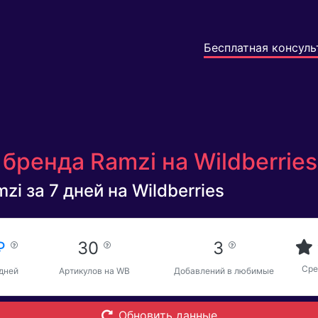
Бесплатная консуль
бренда Ramzi на Wildberrie
i за 7 дней на Wildberries
 ₽
30
3
Сре
 дней
Артикулов на WB
Добавлений в любимые
Обновить данные