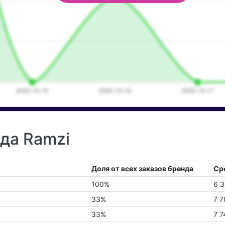
нда Ramzi
Доля от всех заказов бренда
Сре
100%
6 3
33%
7 7
33%
7 7