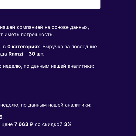
 нашей компанией на основе данных,
ут иметь погрешность.
н в
0 категориях
. Выручка за последние
нда
Ramzi
–
30 шт.
ю неделю, по данным нашей аналитики:
неделю, по данным нашей аналитики:
5
.
 цене
7 663 ₽
co скидкой
3%