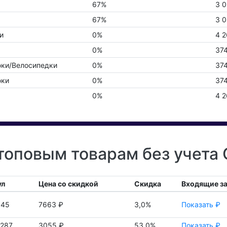
67%
3 0
67%
3 0
и
0%
4 2
0%
37
ки/Велосипедки
0%
37
юки
0%
37
0%
4 2
топовым товарам без учета
ул
Цена со скидкой
Скидка
Входящие з
345
7663 ₽
3,0%
Показать ₽
6287
3055 ₽
53,0%
Показать ₽