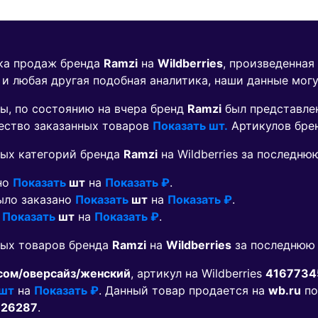
ика продаж бренда
Ramzi
на
Wildberries
, произведенная
 и любая другая подобная аналитика, наши данные мог
ы, по состоянию на вчера бренд
Ramzi
был представле
чество заказанных товаров
Показать шт.
Артикулов бре
ых категорий бренда
Ramzi
на Wildberries за последню
ано
Показать
шт
на
Показать ₽
.
было заказано
Показать
шт
на
Показать ₽
.
о
Показать
шт
на
Показать ₽
.
мых товаров бренда
Ramzi
на
Wildberries
за последнюю 
сом/оверсайз/женский
, артикул на Wildberries
4167734
 шт
на
Показать ₽
. Данный товар продается на
wb.ru
по
726287
.