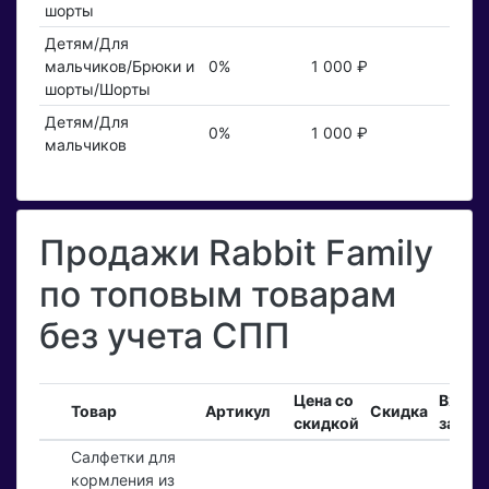
шорты
Детям/Для
мальчиков/Брюки и
0%
1 000 ₽
шорты/Шорты
Детям/Для
0%
1 000 ₽
мальчиков
Продажи Rabbit Family
по топовым товарам
без учета СПП
Цена со
Входя
Товар
Артикул
Скидка
скидкой
заказ
Салфетки для
кормления из