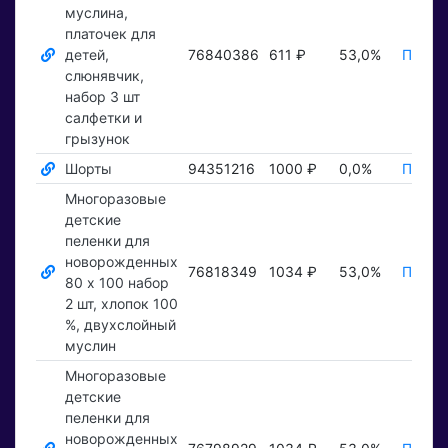
муслина,
платочек для
детей,
76840386
611 ₽
53,0%
Показа
слюнявчик,
набор 3 шт
салфетки и
грызунок
Шорты
94351216
1000 ₽
0,0%
Показа
Многоразовые
детские
пеленки для
новорожденных
76818349
1034 ₽
53,0%
Показа
80 x 100 набор
2 шт, хлопок 100
%, двухслойный
муслин
Многоразовые
детские
пеленки для
новорожденных