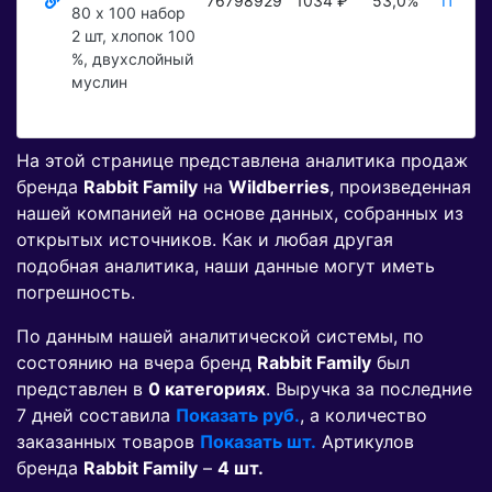
76798929
1034 ₽
53,0%
Показа
80 x 100 набор
2 шт, хлопок 100
%, двухслойный
муслин
На этой странице представлена аналитика продаж
бренда
Rabbit Family
на
Wildberries
, произведенная
нашей компанией на основе данных, собранных из
открытых источников. Как и любая другая
подобная аналитика, наши данные могут иметь
погрешность.
По данным нашей аналитической системы, по
состоянию на вчера бренд
Rabbit Family
был
представлен в
0 категориях
. Выручка за последние
7 дней составила
Показать руб.
, а количество
заказанных товаров
Показать шт.
Артикулов
бренда
Rabbit Family
–
4 шт.