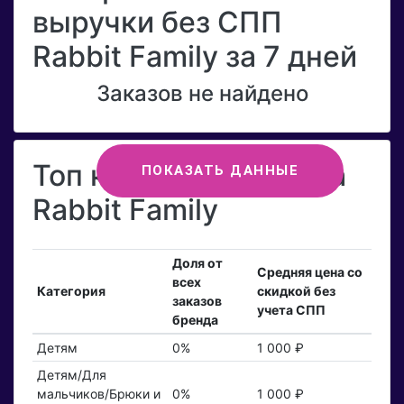
выручки без СПП
Rabbit Family за 7 дней
Заказов не найдено
Топ категорий бренда
ПОКАЗАТЬ ДАННЫЕ
Rabbit Family
Доля от
Средняя цена со
всех
Категория
скидкой без
заказов
учета СПП
бренда
Детям
0%
1 000 ₽
Детям/Для
мальчиков/Брюки и
0%
1 000 ₽