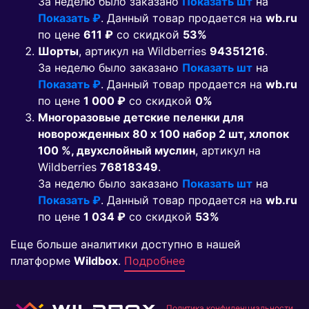
За неделю было заказано
Показать шт
на
Показать ₽
. Данный товар продается на
wb.ru
по цене
611 ₽
co скидкой
53%
Шорты
, артикул на Wildberries
94351216
.
За неделю было заказано
Показать шт
на
Показать ₽
. Данный товар продается на
wb.ru
по цене
1 000 ₽
co скидкой
0%
Многоразовые детские пеленки для
новорожденных 80 x 100 набор 2 шт, хлопок
100 %, двухслойный муслин
, артикул на
Wildberries
76818349
.
За неделю было заказано
Показать шт
на
Показать ₽
. Данный товар продается на
wb.ru
по цене
1 034 ₽
co скидкой
53%
Еще больше аналитики доступно в нашей
платформе
Wildbox
.
Подробнее
Политика конфиденциальности