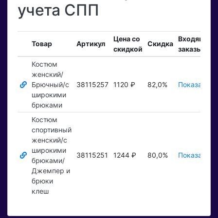
учета СПП
Цена со
Входящие
Товар
Артикул
Скидка
скидкой
заказы
Костюм
женский/
Брючный/с
38115257
1120 ₽
82,0%
Показать ₽
широкими
брюками
Костюм
спортивный
женский/с
широкими
38115251
1244 ₽
80,0%
Показать ₽
брюками/
Джемпер и
брюки
клеш