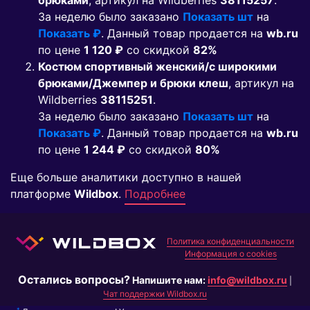
брюками
, артикул на Wildberries
38115257
.
За неделю было заказано
Показать шт
на
Показать ₽
. Данный товар продается на
wb.ru
по цене
1 120 ₽
co скидкой
82%
Костюм спортивный женский/с широкими
брюками/Джемпер и брюки клеш
, артикул на
Wildberries
38115251
.
За неделю было заказано
Показать шт
на
Показать ₽
. Данный товар продается на
wb.ru
по цене
1 244 ₽
co скидкой
80%
Еще больше аналитики доступно в нашей
платформе
Wildbox
.
Подробнее
Политика конфиденциальности
Информация о cookies
Остались вопросы?
Напишите нам:
info@wildbox.ru
|
Чат поддержки Wildbox.ru
*