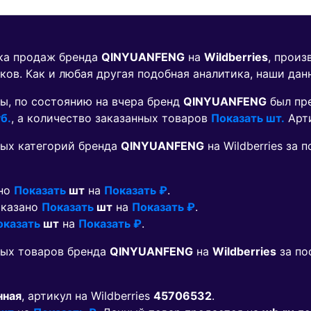
ика продаж бренда
QINYUANFENG
на
Wildberries
, произ
ков. Как и любая другая подобная аналитика, наши дан
ы, по состоянию на вчера бренд
QINYUANFENG
был пр
б.
, а количество заказанных товаров
Показать шт.
Арт
ых категорий бренда
QINYUANFENG
на Wildberries за
ано
Показать
шт
на
Показать ₽
.
аказано
Показать
шт
на
Показать ₽
.
оказать
шт
на
Показать ₽
.
мых товаров бренда
QINYUANFENG
на
Wildberries
за по
нная
, артикул на Wildberries
45706532
.