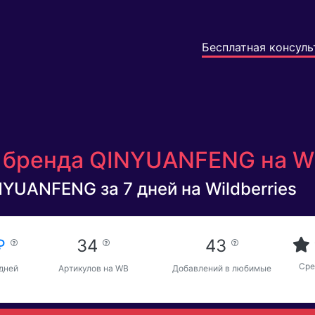
Бесплатная консуль
 бренда QINYUANFENG на Wi
NYUANFENG за 7 дней на Wildberries
 ₽
34
43
Сре
 дней
Артикулов на WB
Добавлений в любимые