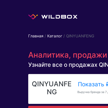
Главная
/
Каталог
/ QINYUANFENG
Аналитика, продажи
Узнайте все о продажах QI
QINYUANFE
Показать
NG
Выручка бренда за 7