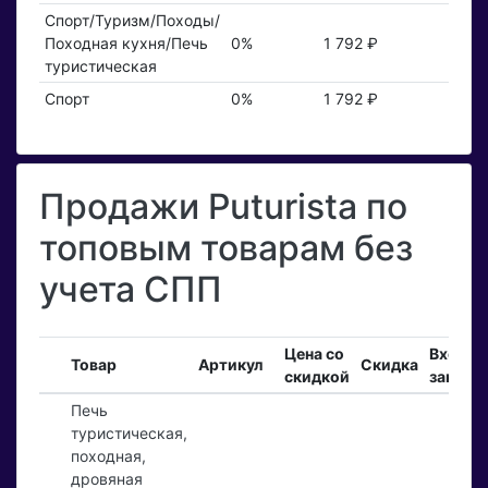
Спорт/Туризм/Походы/
Походная кухня/Печь
0%
1 792 ₽
туристическая
Спорт
0%
1 792 ₽
Продажи Puturista по
топовым товарам без
учета СПП
Цена со
Входя
Товар
Артикул
Скидка
скидкой
заказы
Печь
туристическая,
походная,
дровяная