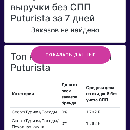
выручки без СПП
Puturista за 7 дней
Заказов не найдено
Топ категорий бренда
ПОКАЗАТЬ ДАННЫЕ
Puturista
Доля от
Средняя цена
всех
Категория
со скидкой без
заказов
учета СПП
бренда
Спорт/Туризм/Походы
0%
1 792 ₽
Спорт/Туризм/Походы/
0%
1 792 ₽
Походная кухня