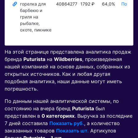
горелка для
40864277
1792 ₽
64,0%
Показат
барбекю и
гриля на
рыбалке,
охоте, пикнике
На этой странице представлена аналитика продаж
бренда
Puturista
на
Wildberries
, произведенная
нашей компанией на основе данных, собранных из
открытых источников. Как и любая другая
подобная аналитика, наши данные могут иметь
погрешность.
По данным нашей аналитической системы, по
состоянию на вчера бренд
Puturista
был
представлен в
0 категориях
. Выручка за последние
7 дней составила
Показать руб.
, а количество
заказанных товаров
Показать шт.
Артикулов