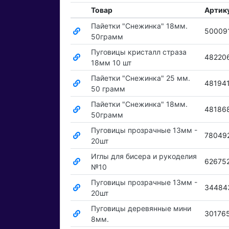
Товар
Артик
Пайетки "Снежинка" 18мм.
50009
50грамм
Пуговицы кристалл страза
48220
18мм 10 шт
Пайетки "Снежинка" 25 мм.
48194
50 грамм
Пайетки "Снежинка" 18мм.
48186
50грамм
Пуговицы прозрачные 13мм -
78049
20шт
Иглы для бисера и рукоделия
62675
№10
Пуговицы прозрачные 13мм -
34484
20шт
Пуговицы деревянные мини
30176
8мм.