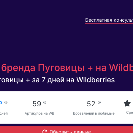
Бесплатная консуль
бренда Пуговицы + на Wildb
овицы + за 7 дней на Wildberries
 ₽
59
52
Сре
 дней
Артикулов на WB
Добавлений в любимые
Обновить данные