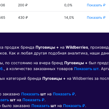
036
200 ₽
0,0%
Показать ₽
565
430 ₽
14,0%
Показать ₽
ика продаж бренда
Пуговицы +
на
Wildberries
, произве
ков. Как и любая другая подобная аналитика, наши дан
ы, по состоянию на вчера бренд
Пуговицы +
был предс
б.
, а количество заказанных товаров
Показать шт.
Арт
ых категорий бренда
Пуговицы +
на Wildberries за по
о заказано
Показать
шт
на
Показать ₽
.
зать
шт
на
Показать ₽
.
ю было заказано
Показать
шт
на
Показать ₽
.