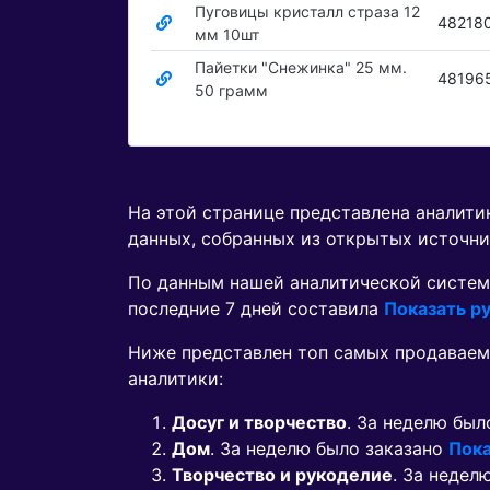
Пуговицы кристалл страза 12
48218
мм 10шт
Пайетки "Снежинка" 25 мм.
48196
50 грамм
На этой странице представлена аналит
данных, собранных из открытых источни
По данным нашей аналитической систем
последние 7 дней составила
Показать ру
Ниже представлен топ самых продаваем
аналитики:
Досуг и творчество
. За неделю был
Дом
. За неделю было заказано
Пока
Творчество и рукоделие
. За недел