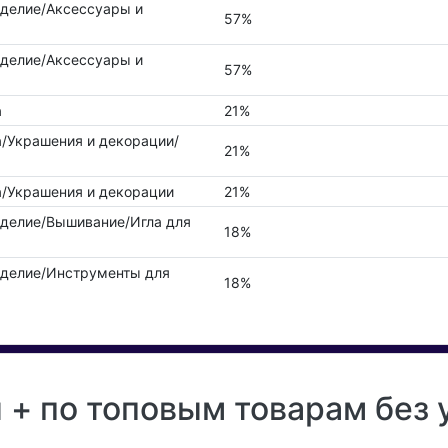
оделие/Аксессуары и
57%
оделие/Аксессуары и
57%
а
21%
а/Украшения и декорации/
21%
а/Украшения и декорации
21%
оделие/Вышивание/Игла для
18%
оделие/Инструменты для
18%
+ по топовым товарам без 