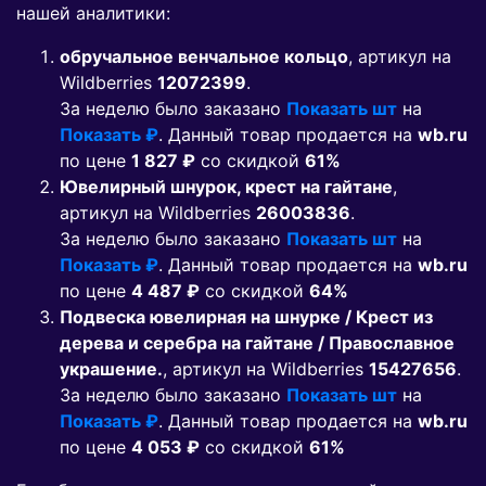
нашей аналитики:
обручальное венчальное кольцо
, артикул на
Wildberries
12072399
.
За неделю было заказано
Показать шт
на
Показать ₽
. Данный товар продается на
wb.ru
по цене
1 827 ₽
co скидкой
61%
Ювелирный шнурок, крест на гайтане
,
артикул на Wildberries
26003836
.
За неделю было заказано
Показать шт
на
Показать ₽
. Данный товар продается на
wb.ru
по цене
4 487 ₽
co скидкой
64%
Подвеска ювелирная на шнурке / Крест из
дерева и серебра на гайтане / Православное
украшение.
, артикул на Wildberries
15427656
.
За неделю было заказано
Показать шт
на
Показать ₽
. Данный товар продается на
wb.ru
по цене
4 053 ₽
co скидкой
61%