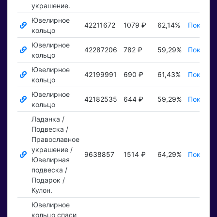
украшение.
Ювелирное
42211672
1079 ₽
62,14%
Показат
кольцо
Ювелирное
42287206
782 ₽
59,29%
Показат
кольцо
Ювелирное
42199991
690 ₽
61,43%
Показат
кольцо
Ювелирное
42182535
644 ₽
59,29%
Показат
кольцо
Ладанка /
Подвеска /
Православное
украшение /
9638857
1514 ₽
64,29%
Показат
Ювелирная
подвеска /
Подарок /
Кулон.
Ювелирное
кольцо спаси