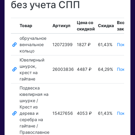
без учета СПП
Цена со
Входящ
Товар
Артикул
Скидка
скидкой
заказы
обручальное
венчальное
12072399
1827 ₽
61,43%
Показат
кольцо
Ювелирный
шнурок,
26003836
4487 ₽
64,29%
Показат
крест на
гайтане
Подвеска
ювелирная на
шнурке /
Крест из
дерева и
15427656
4053 ₽
61,43%
Показат
серебра на
гайтане /
Православное