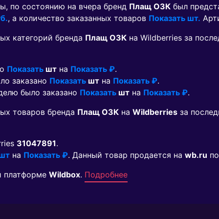
ы, по состоянию на вчера бренд
Плащ ОЗК
был предст
б.
, а количество заказанных товаров
Показать шт.
Арт
ых категорий бренда
Плащ ОЗК
на Wildberries за пос
но
Показать
шт
на
Показать ₽
.
ыло заказано
Показать
шт
на
Показать ₽
.
еделю было заказано
Показать
шт
на
Показать ₽
.
мых товаров бренда
Плащ ОЗК
на
Wildberries
за послед
rries
31047891
.
 шт
на
Показать ₽
. Данный товар продается на
wb.ru
по
й платформе
Wildbox
.
Подробнее