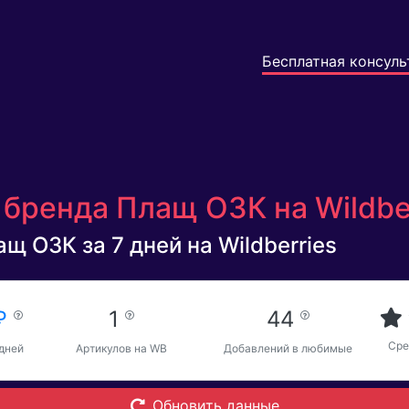
Бесплатная консуль
 бренда Плащ ОЗК на Wildbe
щ ОЗК за 7 дней на Wildberries
 ₽
1
44
Сре
 дней
Артикулов на WB
Добавлений в любимые
Обновить данные