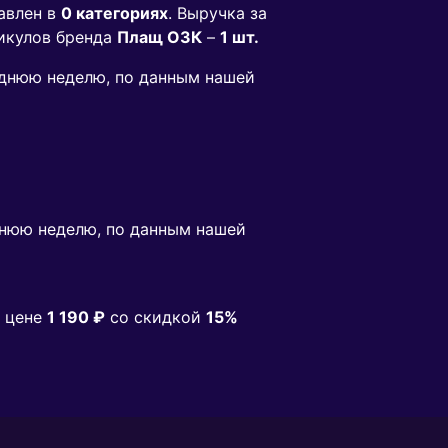
авлен в
0 категориях
. Выручка за
икулов бренда
Плащ ОЗК
–
1 шт.
леднюю неделю, по данным нашей
нюю неделю, по данным нашей
 цене
1 190 ₽
co скидкой
15%