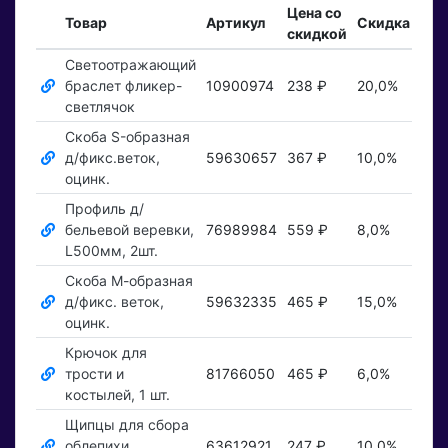
Цена со
Вхо
Товар
Артикул
Скидка
скидкой
зак
Светоотражающий
браслет фликер-
10900974
238 ₽
20,0%
Пок
светлячок
Скоба S-образная
д/фикс.веток,
59630657
367 ₽
10,0%
Пок
оцинк.
Профиль д/
бельевой веревки,
76989984
559 ₽
8,0%
Пок
L500мм, 2шт.
Скоба М-образная
д/фикс. веток,
59632335
465 ₽
15,0%
Пок
оцинк.
Крючок для
трости и
81766050
465 ₽
6,0%
Пок
костылей, 1 шт.
Щипцы для сбора
облепихи
63612921
247 ₽
10,0%
Пок