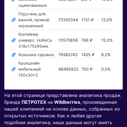
оцинкованные
Поручень для
ванной, прямой,
73100344
1151 ₽
12,0%
Пок
окрашенный
Контейнер
универс. HoReCa
10570856
768 ₽
15,0%
Пок
318х170х95мм
Колышки садовые
76982743
1425 ₽
8,0%
Пок
Кронштейн
мебельный
98495823
750 ₽
0,0%
Пок
150x30x2
На этой странице представлена аналитика продаж
бренда
ПЕТРОТЕХ
на
Wildberries
, произведенная
нашей компанией на основе данных, собранных из
открытых источников. Как и любая другая
подобная аналитика, наши данные могут иметь