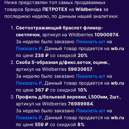
Ниже представлен топ самых продаваемых
товаров бренда
ПЕТРОТЕХ
на
Wildberries
за
последнюю неделю, по данным нашей аналитики:
Светоотражающий браслет фликер-
светлячок
, артикул на Wildberries
10900974
.
За неделю было заказано
Показать шт
на
Показать ₽
. Данный товар продается на
wb.ru
по цене
238 ₽
co скидкой
20%
Скоба S-образная д/фикс.веток, оцинк.
,
артикул на Wildberries
59630657
.
За неделю было заказано
Показать шт
на
Показать ₽
. Данный товар продается на
wb.ru
по цене
367 ₽
co скидкой
10%
Профиль д/бельевой веревки, L500мм, 2шт.
,
артикул на Wildberries
76989984
.
За неделю было заказано
Показать шт
на
Показать ₽
. Данный товар продается на
wb.ru
по цене
559 ₽
co скидкой
8%