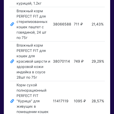
курицей, 1.2кг
Влажный корм
PERFECT FIT для
стерилизованных
38066588
711 ₽
21,43%
Пок
кошек паштет с
говядиной, 24 шт
по 75г
Влажный корм
PERFECT FIT для
кошек для
красивой шерсти и
38070114
749 ₽
29,29%
Пок
здоровой кожи
индейка в соусе
28шт по 75г
Корм сухой
полнорационный
PERFECT FIT
"Курица" для
11417119
1095 ₽
28,57%
Пок
живущих в
помещении кошек