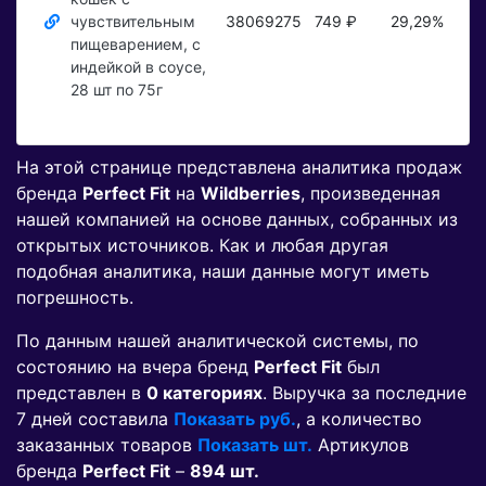
чувствительным
38069275
749 ₽
29,29%
Пок
пищеварением, с
индейкой в соусе,
28 шт по 75г
На этой странице представлена аналитика продаж
бренда
Perfect Fit
на
Wildberries
, произведенная
нашей компанией на основе данных, собранных из
открытых источников. Как и любая другая
подобная аналитика, наши данные могут иметь
погрешность.
По данным нашей аналитической системы, по
состоянию на вчера бренд
Perfect Fit
был
представлен в
0 категориях
. Выручка за последние
7 дней составила
Показать руб.
, а количество
заказанных товаров
Показать шт.
Артикулов
бренда
Perfect Fit
–
894 шт.