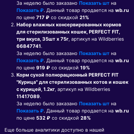
За неделю было заказано
Показать шт
на
Показать ₽
. Данный товар продается на
wb.ru
по цене
717 ₽
co скидкой
21%
Набор влажных консервированных кормов
для стерилизованных кошек, PERFECT FIT,
три вкуса, 35шт х 75г
, артикул на Wildberries
66847741
.
За неделю было заказано
Показать шт
на
Показать ₽
. Данный товар продается на
wb.ru
по цене
919 ₽
co скидкой
19%
Корм сухой полнорационный PERFECT FIT
"Курица" для стерилизованных котов и кошек
с курицей, 1.2кг
, артикул на Wildberries
11417089
.
За неделю было заказано
Показать шт
на
Показать ₽
. Данный товар продается на
wb.ru
по цене
532 ₽
co скидкой
28%
Еще больше аналитики доступно в нашей