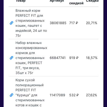
Товар
Артикул
Скидка
скидкой
зак
Влажный корм
PERFECT FIT для
стерилизованных
38061885
717 ₽
20,71%
Пок
кошек, паштет с
индейкой, 24 шт по
75г
Набор влажных
консервированных
кормов для
стерилизованных
66847741
919 ₽
18,57%
Пок
кошек, PERFECT
FIT, три вкуса,
35шт х 75г
Корм сухой
полнорационный
PERFECT FIT
"Курица" для
11417089
532 ₽
27,62%
Пок
стерилизованных
котов и кошек с