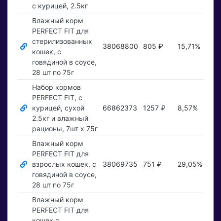
с курицей, 2.5кг
Влажный корм
PERFECT FIT для
стерилизованных
38068800
805 ₽
15,71%
Пок
кошек, с
говядиной в соусе,
28 шт по 75г
Набор кормов
PERFECT FIT, c
курицей, сухой
66862373
1257 ₽
8,57%
Пок
2.5кг и влажный
рационы, 7шт х 75г
Влажный корм
PERFECT FIT для
взрослых кошек, с
38069735
751 ₽
29,05%
Пок
говядиной в соусе,
28 шт по 75г
Влажный корм
PERFECT FIT для
кошек с