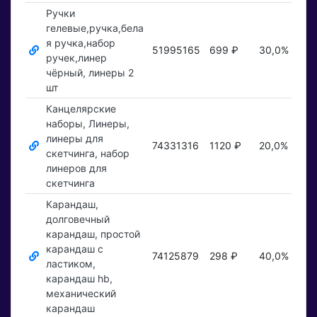
Ручки
гелевые,ручка,бела
я ручка,набор
51995165
699 ₽
30,0%
По
ручек,линер
чёрный, линеры 2
шт
Канцелярские
наборы, Линеры,
линеры для
74331316
1120 ₽
20,0%
По
скетчинга, набор
линеров для
скетчинга
Карандаш,
долговечный
карандаш, простой
карандаш с
74125879
298 ₽
40,0%
По
ластиком,
карандаш hb,
механический
карандаш