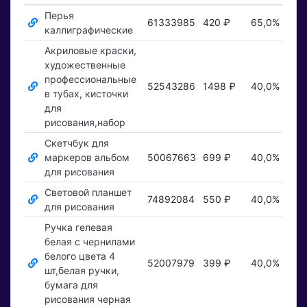
Перья
61333985
420 ₽
65,0%
По
каллиграфические
Акриловые краски,
художественные
профессиональные
52543286
1498 ₽
40,0%
По
в тубах, кисточки
для
рисования,набор
Скетчбук для
маркеров альбом
50067663
699 ₽
40,0%
По
для рисования
Световой планшет
74892084
550 ₽
40,0%
По
для рисования
Ручка гелевая
белая с чернилами
белого цвета 4
52007979
399 ₽
40,0%
По
шт,белая ручки,
бумага для
рисования черная