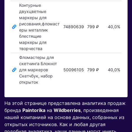
Контурные
двухцветные
маркеры для
рисования,фломаст
74890639
799 ₽
40,0%
По
еры металлик
блестящие
маркеры для
творчества
Фломастеры для
скетчинга Блокнот
для маркеров
50096105
799 ₽
40,0%
По
Скетчбук, набор
открыток
На этой странице представлена аналитика продаж
бренда
Paintorika
на
Wildberries
, произведенная
нашей компанией на основе данных, собранных из
открытых источников. Как и любая другая
подобная аналитика, наши данные могут иметь