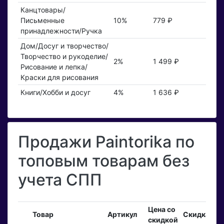
Канцтовары/
Письменные
10%
779 ₽
принадлежности/Ручка
Дом/Досуг и творчество/
Творчество и рукоделие/
2%
1 499 ₽
Рисование и лепка/
Краски для рисования
Книги/Хобби и досуг
4%
1 636 ₽
Продажи Paintorika по
топовым товарам без
учета СПП
Цена со
Вх
Товар
Артикул
Скидка
скидкой
за