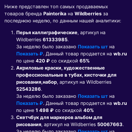
Ниже представлен топ самых продаваемых
товаров бренда
Paintorika
на
Wildberries
за
последнюю неделю, по данным нашей аналитики:
Перья каллиграфические
, артикул на
Wildberries
61333985
.
За неделю было заказано
Показать шт
на
Показать ₽
. Данный товар продается на
wb.ru
по цене
420 ₽
co скидкой
65%
Акриловые краски, художественные
профессиональные в тубах, кисточки для
рисования,набор
, артикул на Wildberries
52543286
.
За неделю было заказано
Показать шт
на
Показать ₽
. Данный товар продается на
wb.ru
по цене
1 498 ₽
co скидкой
40%
Скетчбук для маркеров альбом для
рисования
, артикул на Wildberries
50067663
.
За неделю было заказано
Показать шт
на