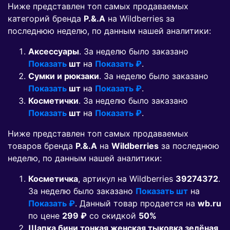
Ниже представлен топ самых продаваемых
категорий бренда
P.&.A
на Wildberries за
последнюю неделю, по данным нашей аналитики:
Аксессуары
. За неделю было заказано
Показать
шт
на
Показать ₽
.
Сумки и рюкзаки
. За неделю было заказано
Показать
шт
на
Показать ₽
.
Косметички
. За неделю было заказано
Показать
шт
на
Показать ₽
.
Ниже представлен топ самых продаваемых
товаров бренда
P.&.A
на
Wildberries
за последнюю
неделю, по данным нашей аналитики:
Косметичка
, артикул на Wildberries
39274372
.
За неделю было заказано
Показать шт
на
Показать ₽
. Данный товар продается на
wb.ru
по цене
299 ₽
co скидкой
50%
Шапка бини тонкая женская тыковка зелёная