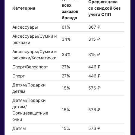
Средняя цена
всех
Категория
со скидкой без
заказов
учета СПП
бренда
Аксессуары
61%
367 ₽
Аксессуары/Сумки и
34%
315 ₽
рюкзаки
Аксессуары/Сумки и
34%
315 ₽
рюкзаки/Косметички
Спорт/Велоспорт
27%
446 ₽
Спорт
27%
446 ₽
Детям/Подарки
15%
576 ₽
детям
Детям/Подарки
детям/
15%
576 ₽
Солнцезащитные
очки
Детям
15%
576 ₽