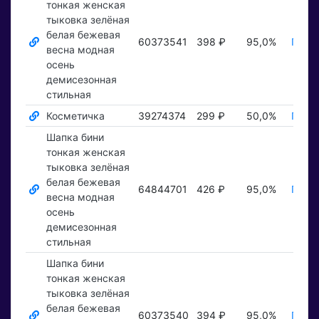
тонкая женская
тыковка зелёная
белая бежевая
60373541
398 ₽
95,0%
Показ
весна модная
осень
демисезонная
стильная
Косметичка
39274374
299 ₽
50,0%
Показ
Шапка бини
тонкая женская
тыковка зелёная
белая бежевая
64844701
426 ₽
95,0%
Показ
весна модная
осень
демисезонная
стильная
Шапка бини
тонкая женская
тыковка зелёная
белая бежевая
60373540
394 ₽
95,0%
Показ