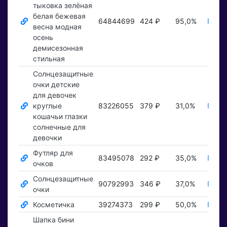
тыковка зелёная
белая бежевая
64844699
424 ₽
95,0%
Показ
весна модная
осень
демисезонная
стильная
Солнцезащитные
очки детские
для девочек
круглые
83226055
379 ₽
31,0%
Показ
кошачьи глазки
солнечные для
девочки
Футляр для
83495078
292 ₽
35,0%
Показ
очков
Солнцезащитные
90792993
346 ₽
37,0%
Показ
очки
Косметичка
39274373
299 ₽
50,0%
Показ
Шапка бини