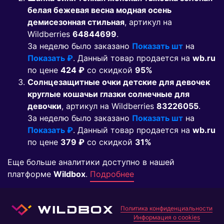
белая бежевая весна модная осень
демисезонная стильная
, артикул на
Wildberries
64844699
.
За неделю было заказано
Показать шт
на
Показать ₽
. Данный товар продается на
wb.ru
по цене
424 ₽
co скидкой
95%
Солнцезащитные очки детские для девочек
круглые кошачьи глазки солнечные для
девочки
, артикул на Wildberries
83226055
.
За неделю было заказано
Показать шт
на
Показать ₽
. Данный товар продается на
wb.ru
по цене
379 ₽
co скидкой
31%
Еще больше аналитики доступно в нашей
платформе
Wildbox
.
Подробнее
Политика конфиденциальности
Информация о cookies