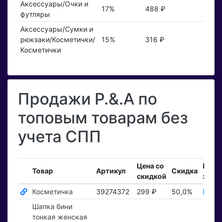
Аксессуары/Очки и
17%
488 ₽
футляры
Аксессуары/Сумки и
рюкзаки/Косметички/
15%
316 ₽
Косметички
Продажи P.&.A по
топовым товарам без
учета СПП
Цена со
Вход
Товар
Артикул
Скидка
скидкой
зака
Косметичка
39274372
299 ₽
50,0%
Показ
Шапка бини
тонкая женская