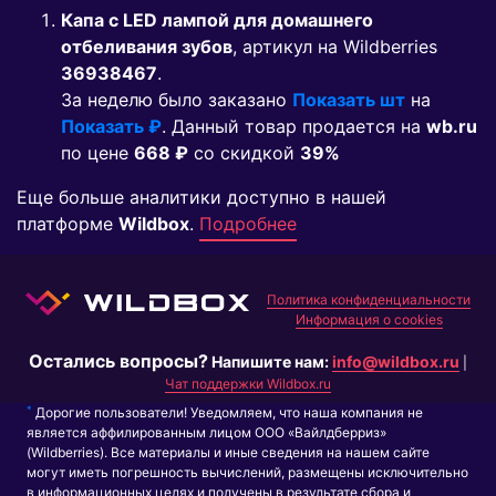
Капа с LED лампой для домашнего
отбеливания зубов
, артикул на Wildberries
36938467
.
За неделю было заказано
Показать шт
на
Показать ₽
. Данный товар продается на
wb.ru
по цене
668 ₽
co скидкой
39%
Еще больше аналитики доступно в нашей
платформе
Wildbox
.
Подробнее
Политика конфиденциальности
Информация о cookies
Остались вопросы?
Напишите нам:
info@wildbox.ru
|
Чат поддержки Wildbox.ru
*
Дорогие пользователи! Уведомляем, что наша компания не
является аффилированным лицом ООО «Вайлдберриз»
(Wildberries). Все материалы и иные сведения на нашем сайте
могут иметь погрешность вычислений, размещены исключительно
в информационных целях и получены в результате сбора и