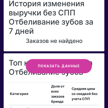
История изменения
выручки без СПП
Отбеливание зубов за
7 дней
Заказов не найдено
Топ категорий бренда
ПОКАЗАТЬ ДАННЫЕ
Отбеливание зубов
Доля от
Средняя цена
всех
Категория
со скидкой без
заказов
учета СПП
бренда