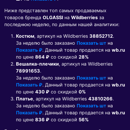
Ниже представлен топ самых продаваемых
товаров бренда
OLGASSI
на
Wildberries
за
последнюю неделю, по данным нашей аналитики:
Костюм
, артикул на Wildberries
38852712
.
За неделю было заказано
Показать шт
на
Показать ₽
. Данный товар продается на
wb.ru
по цене
864 ₽
co скидкой
28%
Вешалка-плечики
, артикул на Wildberries
78991653
.
За неделю было заказано
Показать шт
на
Показать ₽
. Данный товар продается на
wb.ru
по цене
430 ₽
co скидкой
0%
Платье
, артикул на Wildberries
43810266
.
За неделю было заказано
Показать шт
на
Показать ₽
. Данный товар продается на
wb.ru
по цене
836 ₽
co скидкой
56%