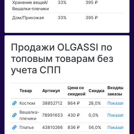
Хранение вещей/
33%
395 ₽
Вешалки-плечики
Дом/Прихожая
33%
395 ₽
Продажи OLGASSI по
топовым товарам без
учета СПП
Цена со
Входящие
Товар
Артикул
Скидка
скидкой
заказы
Костюм
38852712
864 ₽
28,0%
Показать ₽
Вешалка-
78991653
430 ₽
0,0%
Показать ₽
плечики
Платье
43810266
836 ₽
56,0%
Показать ₽