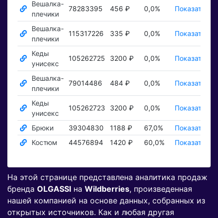
Вешалка-
78283395
456 ₽
0,0%
Показать ₽
плечики
Вешалка-
115317226
335 ₽
0,0%
Показать ₽
плечики
Кеды
105262725
3200 ₽
0,0%
Показать ₽
унисекс
Вешалка-
79014486
484 ₽
0,0%
Показать ₽
плечики
Кеды
105262723
3200 ₽
0,0%
Показать ₽
унисекс
Брюки
39304830
1188 ₽
67,0%
Показать ₽
Костюм
44576894
1420 ₽
60,0%
Показать ₽
На этой странице представлена аналитика продаж
бренда
OLGASSI
на
Wildberries
, произведенная
нашей компанией на основе данных, собранных из
открытых источников. Как и любая другая