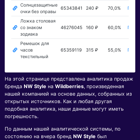
Солнцезащитные
65343841
240 ₽
70,0%
Показ
очки без оправы
Ложка столовая
со знаком
46276045
160 ₽
60,0%
Показ
зодиака
Ремешок для
часов
65359119
315 ₽
55,0%
Показ
текстильный
На этой странице представлена аналитика продаж
бренда
NW Style
на
Wildberries
, произведенная
нашей компанией на основе данных, собранных из
открытых источников. Как и любая другая
подобная аналитика, наши данные могут иметь
погрешность.
По данным нашей аналитической системы, по
состоянию на вчера бренд
NW Style
был