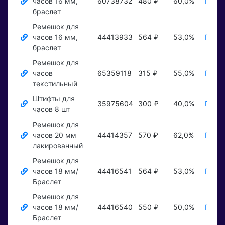
часов 16 мм,
60738732
480 ₽
60,0%
Показ
браслет
Ремешок для
часов 16 мм,
44413933
564 ₽
53,0%
Показ
браслет
Ремешок для
часов
65359118
315 ₽
55,0%
Показ
текстильный
Штифты для
35975604
300 ₽
40,0%
Показ
часов 8 шт
Ремешок для
часов 20 мм
44414357
570 ₽
62,0%
Показ
лакированный
Ремешок для
часов 18 мм/
44416541
564 ₽
53,0%
Показ
Браслет
Ремешок для
часов 18 мм/
44416540
550 ₽
50,0%
Показ
Браслет