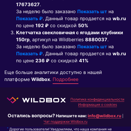
17673627
.
За неделю было заказано
Показать шт
на
Показать ₽
. Данный товар продается на
wb.ru
по цене
192 ₽
co скидкой
50%
Клетчатка свекловичная с ягодами клубники
150гр
, артикул на Wildberries
8880037
.
За неделю было заказано
Показать шт
на
Показать ₽
. Данный товар продается на
wb.ru
по цене
236 ₽
co скидкой
41%
Еще больше аналитики доступно в нашей
платформе
Wildbox
.
Подробнее
Политика конфиденциальности
Информация о cookies
Остались вопросы?
Напишите нам:
info@wildbox.ru
|
Чат поддержки Wildbox.ru
*
Дорогие пользователи! Уведомляем, что наша компания не