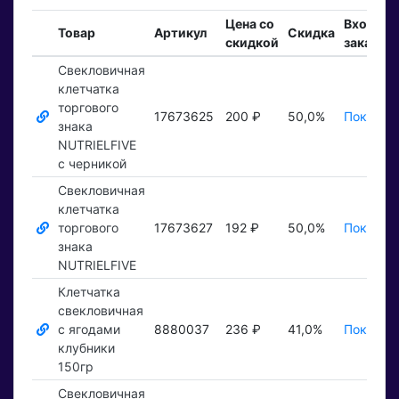
Цена со
Входящ
Товар
Артикул
Скидка
скидкой
заказы
Свекловичная
клетчатка
торгового
17673625
200 ₽
50,0%
Показать
знака
NUTRIELFIVE
c черникой
Свекловичная
клетчатка
торгового
17673627
192 ₽
50,0%
Показать
знака
NUTRIELFIVE
Клетчатка
свекловичная
с ягодами
8880037
236 ₽
41,0%
Показать
клубники
150гр
Свекловичная