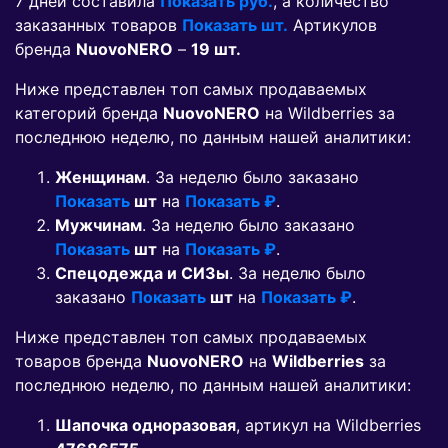
7 дней составила
Показать руб.
, а количество
заказанных товаров
Показать шт.
Артикулов
бренда
NuovoNERO
–
19 шт.
Ниже представлен топ самых продаваемых
категорий бренда
NuovoNERO
на Wildberries за
последнюю неделю, по данным нашей аналитики:
Женщинам
. За неделю было заказано
Показать
шт
на
Показать ₽
.
Мужчинам
. За неделю было заказано
Показать
шт
на
Показать ₽
.
Спецодежда и СИЗы
. За неделю было
заказано
Показать
шт
на
Показать ₽
.
Ниже представлен топ самых продаваемых
товаров бренда
NuovoNERO
на
Wildberries
за
последнюю неделю, по данным нашей аналитики:
Шапочка одноразовая
, артикул на Wildberries