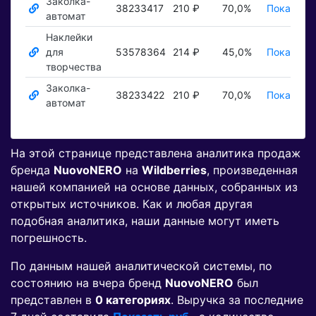
Заколка-
38233417
210 ₽
70,0%
Показать 
автомат
Наклейки
для
53578364
214 ₽
45,0%
Показать 
творчества
Заколка-
38233422
210 ₽
70,0%
Показать 
автомат
На этой странице представлена аналитика продаж
бренда
NuovoNERO
на
Wildberries
, произведенная
нашей компанией на основе данных, собранных из
открытых источников. Как и любая другая
подобная аналитика, наши данные могут иметь
погрешность.
По данным нашей аналитической системы, по
состоянию на вчера бренд
NuovoNERO
был
представлен в
0 категориях
. Выручка за последние