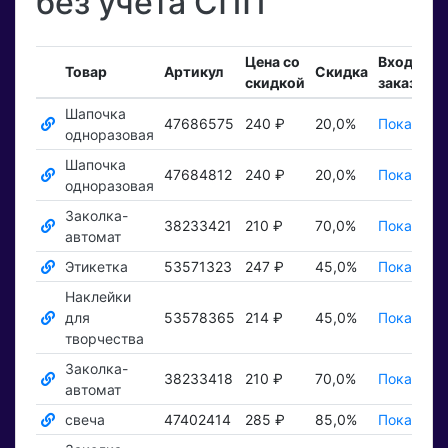
без учета СПП
Цена со
Входящи
Товар
Артикул
Скидка
скидкой
заказы
Шапочка
47686575
240 ₽
20,0%
Показать 
одноразовая
Шапочка
47684812
240 ₽
20,0%
Показать 
одноразовая
Заколка-
38233421
210 ₽
70,0%
Показать 
автомат
Этикетка
53571323
247 ₽
45,0%
Показать 
Наклейки
для
53578365
214 ₽
45,0%
Показать 
творчества
Заколка-
38233418
210 ₽
70,0%
Показать 
автомат
свеча
47402414
285 ₽
85,0%
Показать 