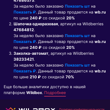
47686575
.
За неделю было заказано
Показать шт
на
Показать ₽
. Данный товар продается на
wb.ru
по цене
240 ₽
co скидкой
20%
Шапочка одноразовая
, артикул на Wildberries
47684812
.
За неделю было заказано
Показать шт
на
Показать ₽
. Данный товар продается на
wb.ru
по цене
240 ₽
co скидкой
20%
Заколка-автомат
, артикул на Wildberries
38233421
.
За неделю было заказано
Показать шт
на
Показать ₽
. Данный товар продается на
wb.ru
по цене
210 ₽
co скидкой
70%
Еще больше аналитики доступно в нашей
платформе
Wildbox
.
Подробнее
Политика конфиденциальности