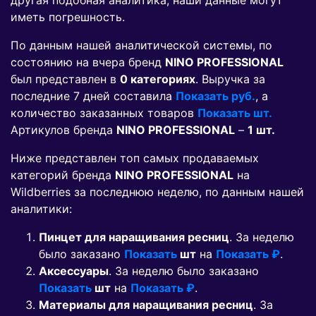
другая подобная аналитика, наши данные могут
иметь погрешность.
По данным нашей аналитической системы, по
состоянию на вчера бренд
NINO PROFESSIONAL
был представлен в
0 категориях
. Выручка за
последние 7 дней составила
Показать руб.
, а
количество заказанных товаров
Показать шт.
Артикулов бренда
NINO PROFESSIONAL
–
1 шт.
Ниже представлен топ самых продаваемых
категорий бренда
NINO PROFESSIONAL
на
Wildberries за последнюю неделю, по данным нашей
аналитики:
Пинцет для наращивания ресниц
. За неделю
было заказано
Показать
шт
на
Показать ₽
.
Аксессуары
. За неделю было заказано
Показать
шт
на
Показать ₽
.
Материалы для наращивания ресниц
. За