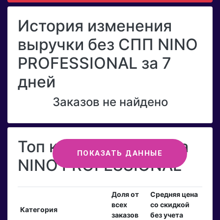
История изменения
выручки без СПП NINO
PROFESSIONAL за 7
дней
Заказов не найдено
Топ категорий бренда
ПОКАЗАТЬ ДАННЫЕ
NINO PROFESSIONAL
Доля от
Средняя цена
всех
со скидкой
Категория
заказов
без учета