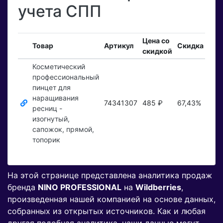
учета СПП
Цена со
Вхо
Товар
Артикул
Скидка
скидкой
зак
Косметический
профессиональный
пинцет для
наращивания
74341307
485 ₽
67,43%
Пок
ресниц -
изогнутый,
сапожок, прямой,
топорик
На этой странице представлена аналитика продаж
бренда
NINO PROFESSIONAL
на
Wildberries
,
произведенная нашей компанией на основе данных,
собранных из открытых источников. Как и любая