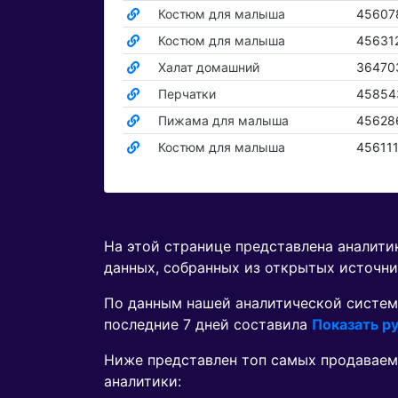
Костюм для малыша
45607
Костюм для малыша
45631
Халат домашний
36470
Перчатки
45854
Пижама для малыша
45628
Костюм для малыша
45611
На этой странице представлена аналит
данных, собранных из открытых источни
По данным нашей аналитической систем
последние 7 дней составила
Показать ру
Ниже представлен топ самых продаваем
аналитики: