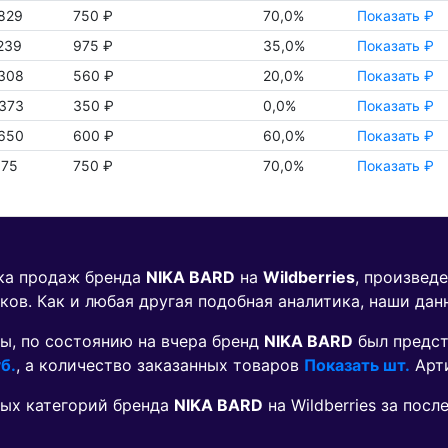
829
750 ₽
70,0%
Показать ₽
239
975 ₽
35,0%
Показать ₽
308
560 ₽
20,0%
Показать ₽
373
350 ₽
0,0%
Показать ₽
650
600 ₽
60,0%
Показать ₽
175
750 ₽
70,0%
Показать ₽
ика продаж бренда
NIKA BARD
на
Wildberries
, произвед
ков. Как и любая другая подобная аналитика, наши дан
ы, по состоянию на вчера бренд
NIKA BARD
был предст
б.
, а количество заказанных товаров
Показать шт.
Арт
ых категорий бренда
NIKA BARD
на Wildberries за пос