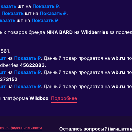
казать
шт
на
Показать ₽
.
о
Показать
шт
на
Показать ₽
.
казать
шт
на
Показать ₽
.
мых товаров бренда
NIKA BARD
на
Wildberries
за после
3561
.
 шт
на
Показать ₽
. Данный товар продается на
wb.ru
по
ldberries
45622883
.
 шт
на
Показать ₽
. Данный товар продается на
wb.ru
по
373152
.
 шт
на
Показать ₽
. Данный товар продается на
wb.ru
по
й платформе
Wildbox
.
Подробнее
ка конфиденциальности
Остались вопросы?
Напишите 