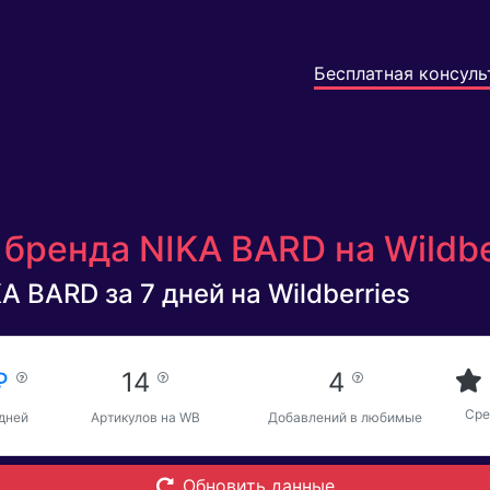
Бесплатная консуль
бренда NIKA BARD на Wildbe
A BARD за 7 дней на Wildberries
 ₽
14
4
Сре
 дней
Артикулов на WB
Добавлений в любимые
Обновить данные