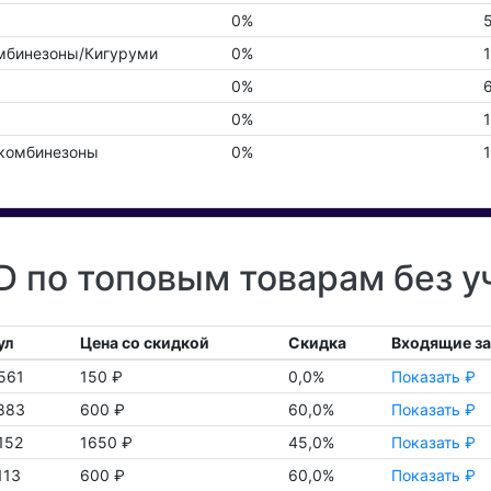
0%
мбинезоны/Кигуруми
0%
0%
0%
укомбинезоны
0%
 по топовым товарам без у
ул
Цена со скидкой
Скидка
Входящие з
561
150 ₽
0,0%
Показать ₽
883
600 ₽
60,0%
Показать ₽
152
1650 ₽
45,0%
Показать ₽
113
600 ₽
60,0%
Показать ₽