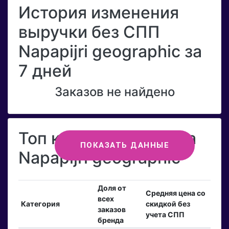
История изменения
выручки без СПП
Napapijri geographic за
7 дней
Заказов не найдено
Топ категорий бренда
ПОКАЗАТЬ ДАННЫЕ
Napapijri geographic
Доля от
Средняя цена со
всех
Категория
скидкой без
заказов
учета СПП
бренда