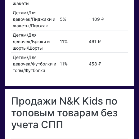
жакеты
Детям/Для
девочек/Пиджаки и
5%
1 109 ₽
жакеты/Пиджак
Детям/Для
девочек/Брюки и
11%
461 ₽
шорты/Шорты
Детям/Для
девочек/Футболки и
11%
458 ₽
топы/Футболка
Продажи N&K Kids по
топовым товарам без
учета СПП