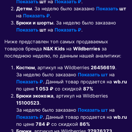
Показать
шт
на
Показать ₽
.
Детям
. За неделю было заказано
Показать
шт
на
Показать ₽
.
Брюки и шорты
. За неделю было заказано
Показать
шт
на
Показать ₽
.
Ниже представлен топ самых продаваемых
товаров бренда
N&K Kids
на
Wildberries
за
последнюю неделю, по данным нашей аналитики:
Костюм
, артикул на Wildberries
26456619
.
За неделю было заказано
Показать шт
на
Показать ₽
. Данный товар продается на
wb.ru
по цене
1 053 ₽
co скидкой
87%
Брюки экокожа
, артикул на Wildberries
15100523
.
За неделю было заказано
Показать шт
на
Показать ₽
. Данный товар продается на
wb.ru
по цене
784 ₽
co скидкой
86%
Брюки
, артикул на Wildberries
27976373
.