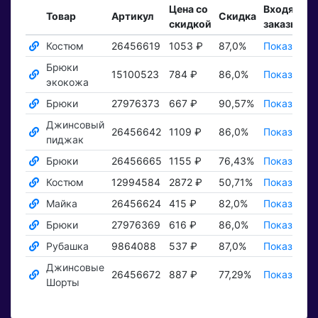
Цена со
Входящие
Товар
Артикул
Скидка
скидкой
заказы
Костюм
26456619
1053 ₽
87,0%
Показать ₽
Брюки
15100523
784 ₽
86,0%
Показать ₽
экокожа
Брюки
27976373
667 ₽
90,57%
Показать ₽
Джинсовый
26456642
1109 ₽
86,0%
Показать ₽
пиджак
Брюки
26456665
1155 ₽
76,43%
Показать ₽
Костюм
12994584
2872 ₽
50,71%
Показать ₽
Майка
26456624
415 ₽
82,0%
Показать ₽
Брюки
27976369
616 ₽
86,0%
Показать ₽
Рубашка
9864088
537 ₽
87,0%
Показать ₽
Джинсовые
26456672
887 ₽
77,29%
Показать ₽
Шорты