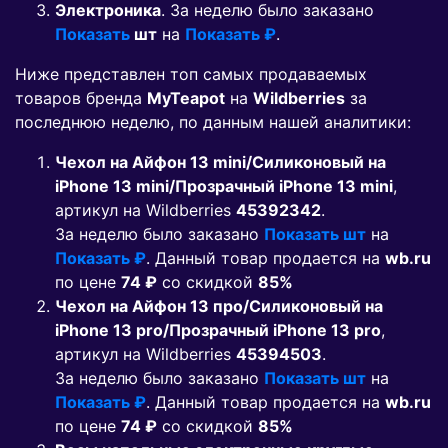
Электроника
. За неделю было заказано
Показать
шт
на
Показать ₽
.
Ниже представлен топ самых продаваемых
товаров бренда
MyTeapot
на
Wildberries
за
последнюю неделю, по данным нашей аналитики:
Чехол на Айфон 13 mini/Силиконовый на
iPhone 13 mini/Прозрачный iPhone 13 mini
,
артикул на Wildberries
45392342
.
За неделю было заказано
Показать шт
на
Показать ₽
. Данный товар продается на
wb.ru
по цене
74 ₽
co скидкой
85%
Чехол на Айфон 13 про/Силиконовый на
iPhone 13 pro/Прозрачный iPhone 13 pro
,
артикул на Wildberries
45394503
.
За неделю было заказано
Показать шт
на
Показать ₽
. Данный товар продается на
wb.ru
по цене
74 ₽
co скидкой
85%