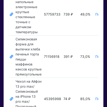
напольные
электронные
круглые
57759733
739 ₽
49,0%
Показа
стеклянные
точные с
датчиком
температуры
Силиконовая
форма для
выпечки хлеба
печенья торта
71156918
391 ₽
73,0%
Показа
пиццы
маффинов
кексов круглые
прямоугольные
Чехол на Айфон
13 pro max/
Силиконовый
на iPhone 13
45395998
74 ₽
85,0%
Показа
pro max/
Прозрачный