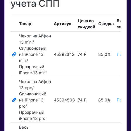
учета СПП
Цена со
Входя
Товар
Артикул
Скидка
скидкой
заказы
Чехол на Айфон
13 mini/
Силиконовый
на iPhone 13
45392342
74 ₽
85,0%
Показа
mini/
Прозрачный
iPhone 13 mini
Чехол на Айфон
13 про/
Силиконовый
на iPhone 13
45394503
74 ₽
85,0%
Показа
pro/
Прозрачный
iPhone 13 pro
Весы