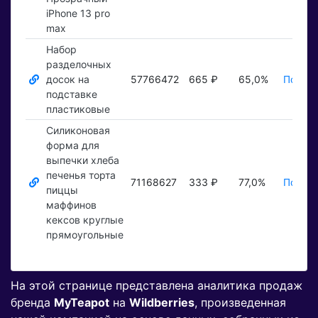
iPhone 13 pro
max
Набор
разделочных
досок на
57766472
665 ₽
65,0%
Показа
подставке
пластиковые
Силиконовая
форма для
выпечки хлеба
печенья торта
71168627
333 ₽
77,0%
Показа
пиццы
маффинов
кексов круглые
прямоугольные
На этой странице представлена аналитика продаж
бренда
MyTeapot
на
Wildberries
, произведенная