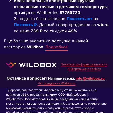
Весы напольные электронные круглые
стеклянные точные с датчиком температуры
,
артикул на Wildberries
57759733
.
За неделю было заказано
Показать шт
на
Показать ₽
. Данный товар продается на
wb.ru
по цене
739 ₽
co скидкой
49%
Еще больше аналитики доступно в нашей
платформе
Wildbox
.
Подробнее
Политика конфиденциальности
Информация о cookies
Остались вопросы?
Напишите нам:
info@wildbox.ru
|
Чат поддержки Wildbox.ru
*
Дорогие пользователи! Уведомляем, что наша компания не
является аффилированным лицом ООО «Вайлдберриз»
(Wildberries). Все материалы и иные сведения на нашем сайте
могут иметь погрешность вычислений, размещены исключительно
в информационных целях и получены в результате сбора и
обработки информации, собранной из общедоступных источников.