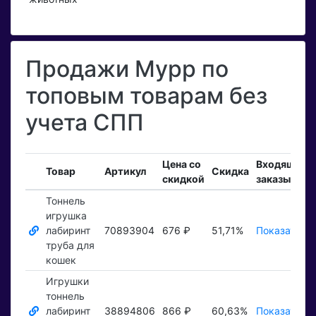
Продажи Мурр по
топовым товарам без
учета СПП
Цена со
Входящие
Товар
Артикул
Скидка
скидкой
заказы
Тоннель
игрушка
лабиринт
70893904
676 ₽
51,71%
Показать ₽
труба для
кошек
Игрушки
тоннель
лабиринт
38894806
866 ₽
60,63%
Показать ₽