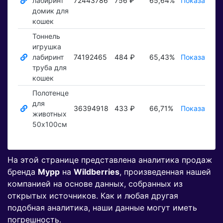
лабиринт
72443786
756 ₽
65,64%
Показать ₽
домик для
кошек
Тоннель
игрушка
лабиринт
74192465
484 ₽
65,43%
Показать ₽
труба для
кошек
Полотенце
для
36394918
433 ₽
66,71%
Показать ₽
животных
50х100см
На этой странице представлена аналитика продаж
бренда
Мурр
на
Wildberries
, произведенная нашей
компанией на основе данных, собранных из
открытых источников. Как и любая другая
подобная аналитика, наши данные могут иметь
погрешность.