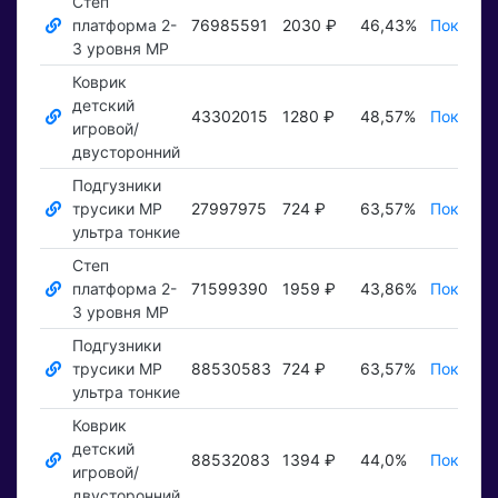
Степ
платформа 2-
76985591
2030 ₽
46,43%
Показат
3 уровня MP
Коврик
детский
43302015
1280 ₽
48,57%
Показат
игровой/
двусторонний
Подгузники
трусики MP
27997975
724 ₽
63,57%
Показат
ультра тонкие
Степ
платформа 2-
71599390
1959 ₽
43,86%
Показат
3 уровня MP
Подгузники
трусики MP
88530583
724 ₽
63,57%
Показат
ультра тонкие
Коврик
детский
88532083
1394 ₽
44,0%
Показат
игровой/
двусторонний