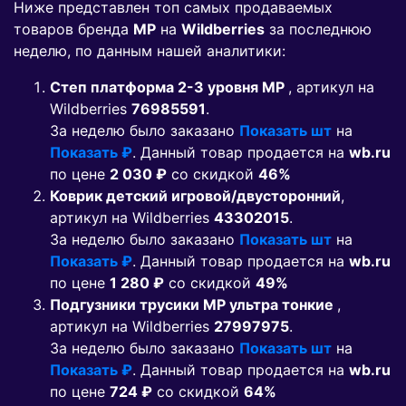
Ниже представлен топ самых продаваемых
товаров бренда
MP
на
Wildberries
за последнюю
неделю, по данным нашей аналитики:
Степ платформа 2-3 уровня MP
, артикул на
Wildberries
76985591
.
За неделю было заказано
Показать шт
на
Показать ₽
. Данный товар продается на
wb.ru
по цене
2 030 ₽
co скидкой
46%
Коврик детский игровой/двусторонний
,
артикул на Wildberries
43302015
.
За неделю было заказано
Показать шт
на
Показать ₽
. Данный товар продается на
wb.ru
по цене
1 280 ₽
co скидкой
49%
Подгузники трусики MP ультра тонкие
,
артикул на Wildberries
27997975
.
За неделю было заказано
Показать шт
на
Показать ₽
. Данный товар продается на
wb.ru
по цене
724 ₽
co скидкой
64%