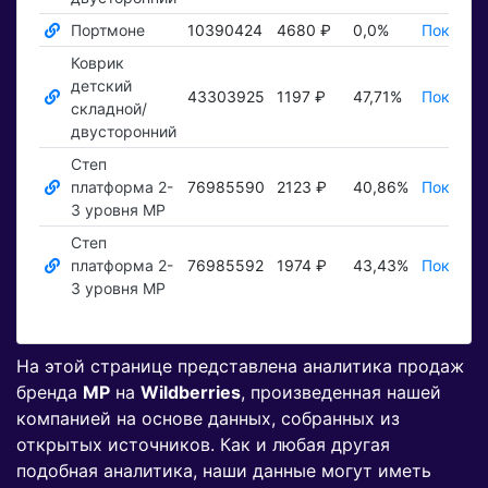
Портмоне
10390424
4680 ₽
0,0%
Показат
Коврик
детский
43303925
1197 ₽
47,71%
Показат
складной/
двусторонний
Степ
платформа 2-
76985590
2123 ₽
40,86%
Показат
3 уровня MP
Степ
платформа 2-
76985592
1974 ₽
43,43%
Показат
3 уровня MP
На этой странице представлена аналитика продаж
бренда
MP
на
Wildberries
, произведенная нашей
компанией на основе данных, собранных из
открытых источников. Как и любая другая
подобная аналитика, наши данные могут иметь