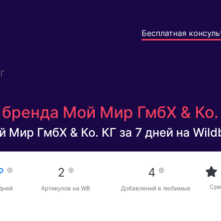
Бесплатная консуль
КГ
бренда Мой Мир ГмбХ & Ко. 
 Мир ГмбХ & Ко. КГ за 7 дней на Wildb
 ₽
2
4
Сре
 дней
Артикулов на WB
Добавлений в любимые