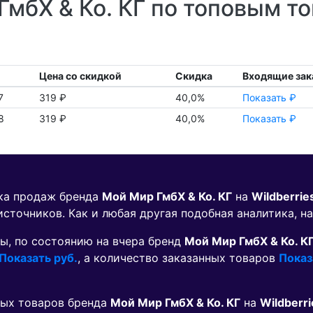
мбХ & Ко. КГ по топовым то
Цена со скидкой
Скидка
Входящие зак
7
319 ₽
40,0%
Показать ₽
8
319 ₽
40,0%
Показать ₽
ика продаж бренда
Мой Мир ГмбХ & Ко. КГ
на
Wildberrie
источников. Как и любая другая подобная аналитика, н
ы, по состоянию на вчера бренд
Мой Мир ГмбХ & Ко. К
Показать руб.
, а количество заказанных товаров
Показ
мых товаров бренда
Мой Мир ГмбХ & Ко. КГ
на
Wildberri