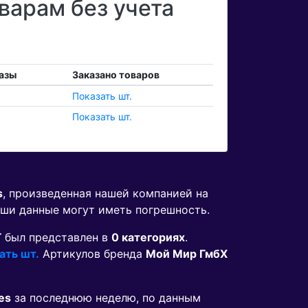
варам без учета
азы
Заказано товаров
Показать шт.
Показать шт.
s
, произведенная нашей компанией на
аши данные могут иметь погрешность.
Г
был представлен в
0 категориях
.
ать шт.
Артикулов бренда
Мой Мир ГмбХ
es
за последнюю неделю, по данным