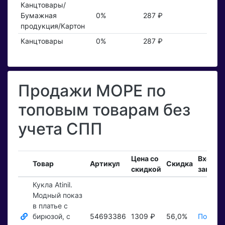
Канцтовары/
Бумажная
0%
287 ₽
продукция/Картон
Канцтовары
0%
287 ₽
Продажи МОРЕ по
топовым товарам без
учета СПП
Цена со
Входя
Товар
Артикул
Скидка
скидкой
заказы
Кукла Atinil.
Модный показ
в платье с
бирюзой, с
54693386
1309 ₽
56,0%
Показат