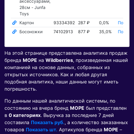
аксессуарами,
28см - Junfa
Toys
Картон
93334392
287 ₽
0,0%
Показат
Босоножки
74102913
877 ₽
35,0%
Показат
На этой странице представлена аналитика продаж
бренда
МОРЕ
на
Wildberries
, произведенная нашей
компанией на основе данных, собранных из
открытых источников. Как и любая другая
подобная аналитика, наши данные могут иметь
погрешность.
По данным нашей аналитической системы, по
состоянию на вчера бренд
МОРЕ
был представлен
в
0 категориях
. Выручка за последние 7 дней
составила
Показать руб.
, а количество заказанных
товаров
Показать шт.
Артикулов бренда
МОРЕ
–