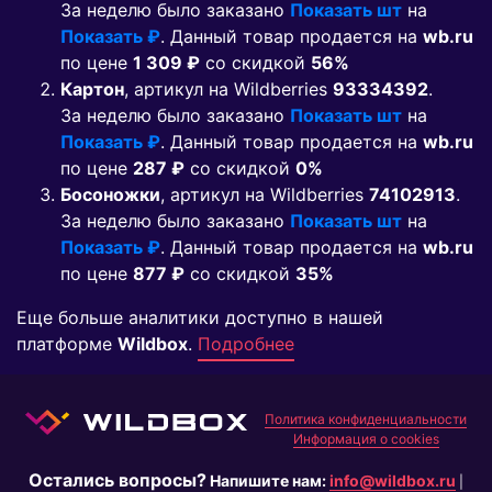
За неделю было заказано
Показать шт
на
Показать ₽
. Данный товар продается на
wb.ru
по цене
1 309 ₽
co скидкой
56%
Картон
, артикул на Wildberries
93334392
.
За неделю было заказано
Показать шт
на
Показать ₽
. Данный товар продается на
wb.ru
по цене
287 ₽
co скидкой
0%
Босоножки
, артикул на Wildberries
74102913
.
За неделю было заказано
Показать шт
на
Показать ₽
. Данный товар продается на
wb.ru
по цене
877 ₽
co скидкой
35%
Еще больше аналитики доступно в нашей
платформе
Wildbox
.
Подробнее
Политика конфиденциальности
Информация о cookies
Остались вопросы?
Напишите нам:
info@wildbox.ru
|