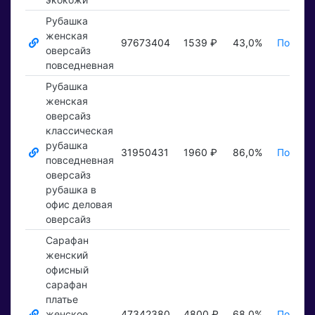
Рубашка
женская
97673404
1539 ₽
43,0%
Показат
оверсайз
повседневная
Рубашка
женская
оверсайз
классическая
рубашка
31950431
1960 ₽
86,0%
Показат
повседневная
оверсайз
рубашка в
офис деловая
оверсайз
Сарафан
женский
офисный
сарафан
платье
женское
47342380
4800 ₽
68,0%
Показат