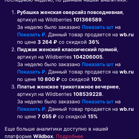
Рубашка женская оверсайз повседневная
,
артикул на Wildberries
101366589
.
За неделю было заказано
Показать шт
на
Показать ₽
. Данный товар продается на
wb.ru
по цене
3 264 ₽
co скидкой
36%
Пиджак женский классический прямой
,
артикул на Wildberries
104206005
.
За неделю было заказано
Показать шт
на
Показать ₽
. Данный товар продается на
wb.ru
по цене
10 800 ₽
co скидкой
10%
Платье женское трикотажное вечернее
,
артикул на Wildberries
108539228
.
За неделю было заказано
Показать шт
на
Показать ₽
. Данный товар продается на
wb.ru
по цене
7 055 ₽
co скидкой
15%
Еще больше аналитики доступно в нашей
платформе
Wildbox
.
Подробнее