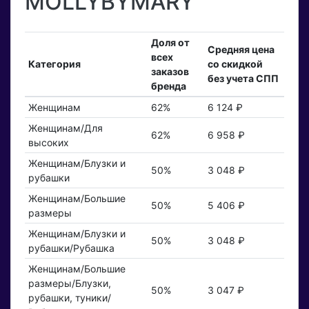
MOLLYBYMARY
Доля от
Средняя цена
всех
Категория
со скидкой
заказов
без учета СПП
бренда
Женщинам
62%
6 124 ₽
Женщинам/Для
62%
6 958 ₽
высоких
Женщинам/Блузки и
50%
3 048 ₽
рубашки
Женщинам/Большие
50%
5 406 ₽
размеры
Женщинам/Блузки и
50%
3 048 ₽
рубашки/Рубашка
Женщинам/Большие
размеры/Блузки,
50%
3 047 ₽
рубашки, туники/