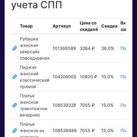
учета СПП
Цена со
Входя
Товар
Артикул
Скидка
скидкой
заказы
Рубашка
женская
101366589
3264 ₽
36,0%
Показат
оверсайз
повседневная
Пиджак
женский
104206005
10800 ₽
10,0%
Показат
классический
прямой
Платье
женское
108539228
7055 ₽
15,0%
Показат
трикотажное
вечернее
Платье
женское из
108539486
7055 ₽
15,0%
Показат
экокожи