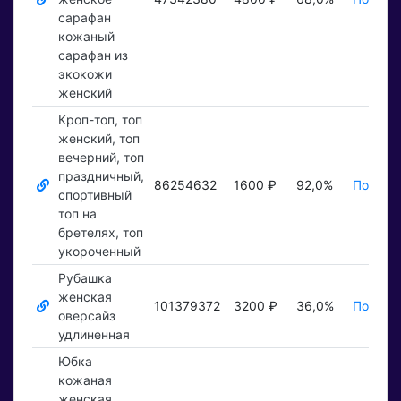
сарафан
кожаный
сарафан из
экокожи
женский
Кроп-топ, топ
женский, топ
вечерний, топ
праздничный,
86254632
1600 ₽
92,0%
Показат
спортивный
топ на
бретелях, топ
укороченный
Рубашка
женская
101379372
3200 ₽
36,0%
Показат
оверсайз
удлиненная
Юбка
кожаная
женская