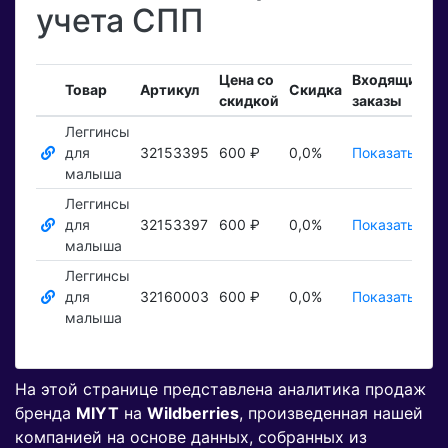
учета СПП
Цена со
Входящие
З
Товар
Артикул
Скидка
скидкой
заказы
т
Леггинсы
для
32153395
600 ₽
0,0%
Показать ₽
П
малыша
Леггинсы
для
32153397
600 ₽
0,0%
Показать ₽
П
малыша
Леггинсы
для
32160003
600 ₽
0,0%
Показать ₽
П
малыша
На этой странице представлена аналитика продаж
бренда
MIYT
на
Wildberries
, произведенная нашей
компанией на основе данных, собранных из