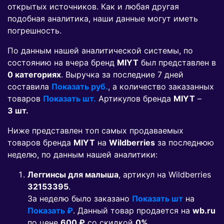
открытых источников. Как и любая другая
подобная аналитика, наши данные могут иметь
погрешность.
По данным нашей аналитической системы, по
состоянию на вчера бренд
MIYT
был представлен в
0 категориях
. Выручка за последние 7 дней
составила
Показать руб.
, а количество заказанных
товаров
Показать шт.
Артикулов бренда
MIYT
–
3 шт.
Ниже представлен топ самых продаваемых
товаров бренда
MIYT
на
Wildberries
за последнюю
неделю, по данным нашей аналитики:
Леггинсы для малыша
, артикул на Wildberries
32153395
.
За неделю было заказано
Показать шт
на
Показать ₽
. Данный товар продается на
wb.ru
по цене
600 ₽
co скидкой
0%