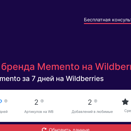
Бесплатная консуль
 бренда Memento на Wildber
ento за 7 дней на Wildberries
 ₽
2
2
Сре
 дней
Артикулов на WB
Добавлений в любимые
Обновить данные