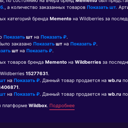
ы, по состоянию на вчера бренд
Memento
был предста
б.
, а количество заказанных товаров
Показать шт.
Арт
ых категорий бренда
Memento
на Wildberries за посл
но
Показать
шт
на
Показать ₽
.
 было заказано
Показать
шт
на
Показать ₽
.
зать
шт
на
Показать ₽
.
мых товаров бренда
Memento
на
Wildberries
за последн
 Wildberries
15277631
.
 шт
на
Показать ₽
. Данный товар продается на
wb.ru
по
8406871
.
 шт
на
Показать ₽
. Данный товар продается на
wb.ru
по
й платформе
Wildbox
.
Подробнее