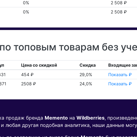
0%
2 508 ₽
0%
2 508 ₽
о топовым товарам без уч
ул
Цена со скидкой
Скидка
Входящие за
631
454 ₽
29,0%
Показать ₽
871
2508 ₽
24,0%
Показать ₽
ика продаж бренда
Memento
на
Wildberries
, произведен
 и любая другая подобная аналитика, наши данные мог