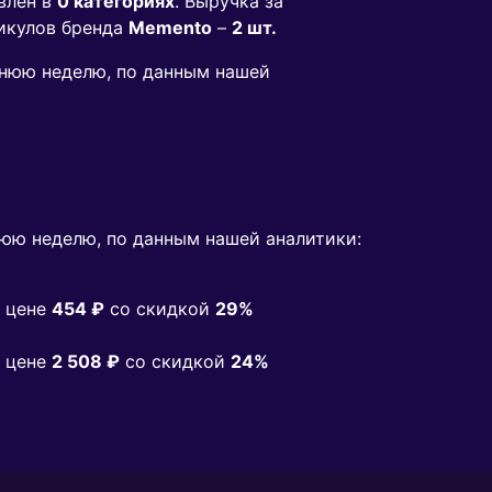
влен в
0 категориях
. Выручка за
икулов бренда
Memento
–
2 шт.
еднюю неделю, по данным нашей
юю неделю, по данным нашей аналитики:
 цене
454 ₽
co скидкой
29%
 цене
2 508 ₽
co скидкой
24%