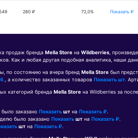
549
280 ₽
72,0%
Показать ₽
ика продаж бренда
Mella Store
на
Wildberries
, произвед
ков. Как и любая другая подобная аналитика, наши дан
ы, по состоянию на вчера бренд
Mella Store
был предст
б.
, а количество заказанных товаров
Показать шт.
Арт
ых категорий бренда
Mella Store
на Wildberries за пос
ю было заказано
Показать
шт
на
Показать ₽
.
неделю было заказано
Показать
шт
на
Показать ₽
.
казать
шт
на
Показать ₽
.