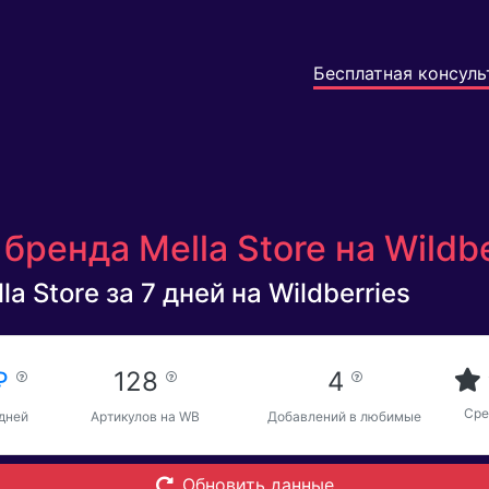
Бесплатная консуль
бренда Mella Store на Wildb
a Store за 7 дней на Wildberries
 ₽
128
4
Сре
 дней
Артикулов на WB
Добавлений в любимые
Обновить данные