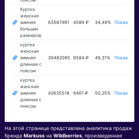
Куртка
женская
зимняя
63587961
4586 ₽
34,49%
Показать ₽
больших
размеров
куртка
женская
зимняя
39482085
6584 ₽
49,31%
Показать ₽
длинная с
поясом
куртка
женская
зимняя
42635518
6461 ₽
50,25%
Показать ₽
длинная с
поясом
На этой странице представлена аналитика продаж
бренда
Markuss
на
Wildberries
, произведенная