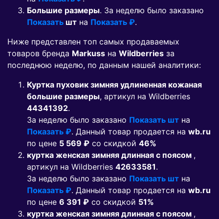
Большие размеры
. За неделю было заказано
Показать
шт
на
Показать ₽
.
Ниже представлен топ самых продаваемых
товаров бренда
Markuss
на
Wildberries
за
последнюю неделю, по данным нашей аналитики:
Куртка пуховик зимняя удлиненная кожаная
большие размеры
, артикул на Wildberries
44341392
.
За неделю было заказано
Показать шт
на
Показать ₽
. Данный товар продается на
wb.ru
по цене
5 569 ₽
co скидкой
46%
куртка женская зимняя длинная с поясом
,
артикул на Wildberries
42633581
.
За неделю было заказано
Показать шт
на
Показать ₽
. Данный товар продается на
wb.ru
по цене
6 391 ₽
co скидкой
51%
куртка женская зимняя длинная с поясом
,