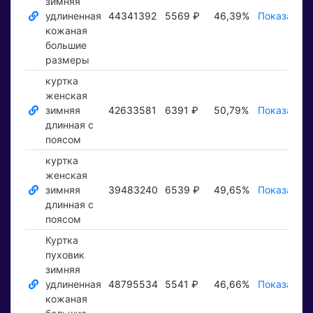
зимняя
удлиненная
44341392
5569 ₽
46,39%
Показать ₽
кожаная
большие
размеры
куртка
женская
зимняя
42633581
6391 ₽
50,79%
Показать ₽
длинная с
поясом
куртка
женская
зимняя
39483240
6539 ₽
49,65%
Показать ₽
длинная с
поясом
Куртка
пуховик
зимняя
удлиненная
48795534
5541 ₽
46,66%
Показать ₽
кожаная