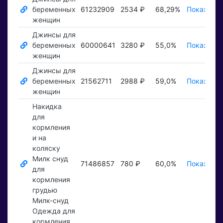
беременных
61232909
2534 ₽
68,29%
Показать 
женщин
Джинсы для
беременных
60000641
3280 ₽
55,0%
Показать 
женщин
Джинсы для
беременных
21562711
2988 ₽
59,0%
Показать 
женщин
Накидка
для
кормления
и на
коляску
Милк снуд
71486857
780 ₽
60,0%
Показать 
для
кормления
грудью
Милк-снуд
Одежда для
кормления