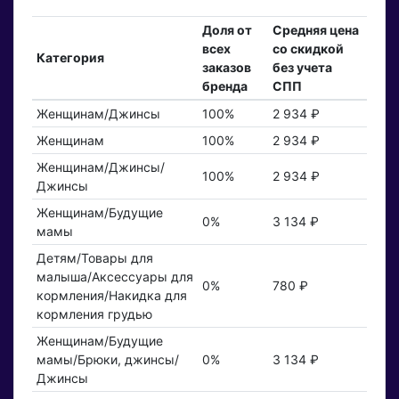
Доля от
Средняя цена
всех
со скидкой
Категория
заказов
без учета
бренда
СПП
Женщинам/Джинсы
100%
2 934 ₽
Женщинам
100%
2 934 ₽
Женщинам/Джинсы/
100%
2 934 ₽
Джинсы
Женщинам/Будущие
0%
3 134 ₽
мамы
Детям/Товары для
малыша/Аксессуары для
0%
780 ₽
кормления/Накидка для
кормления грудью
Женщинам/Будущие
мамы/Брюки, джинсы/
0%
3 134 ₽
Джинсы