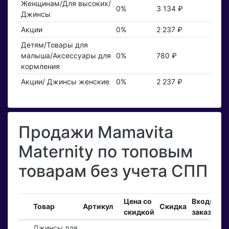
Женщинам/Для высоких/
0%
3 134 ₽
Джинсы
Акции
0%
2 237 ₽
Детям/Товары для
малыша/Аксессуары для
0%
780 ₽
кормления
Акции/ Джинсы женские
0%
2 237 ₽
Продажи Mamavita
Maternity по топовым
товарам без учета СПП
Цена со
Входящие
Товар
Артикул
Скидка
скидкой
заказы
Джинсы для