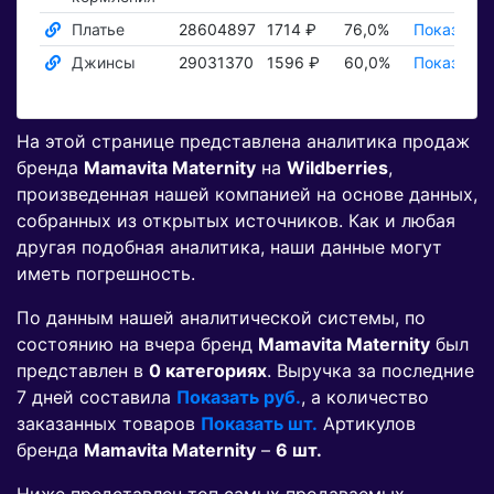
Платье
28604897
1714 ₽
76,0%
Показать 
Джинсы
29031370
1596 ₽
60,0%
Показать 
На этой странице представлена аналитика продаж
бренда
Mamavita Maternity
на
Wildberries
,
произведенная нашей компанией на основе данных,
собранных из открытых источников. Как и любая
другая подобная аналитика, наши данные могут
иметь погрешность.
По данным нашей аналитической системы, по
состоянию на вчера бренд
Mamavita Maternity
был
представлен в
0 категориях
. Выручка за последние
7 дней составила
Показать руб.
, а количество
заказанных товаров
Показать шт.
Артикулов
бренда
Mamavita Maternity
–
6 шт.