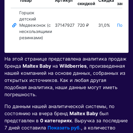
Товар
Артикул
Скидка
скидкой
заказы
Горшок
детский
Медвежонок (c
37147927
720 ₽
31,0%
Показат
нескользящими
резинками)
На этой странице представлена аналитика продаж
бренда
Maltex Baby
на
Wildberries
, произведенная
нашей компанией на основе данных, собранных из
открытых источников. Как и любая другая
подобная аналитика, наши данные могут иметь
погрешность.
По данным нашей аналитической системы, по
состоянию на вчера бренд
Maltex Baby
был
представлен в
0 категориях
. Выручка за последние
7 дней составила
Показать руб.
, а количество