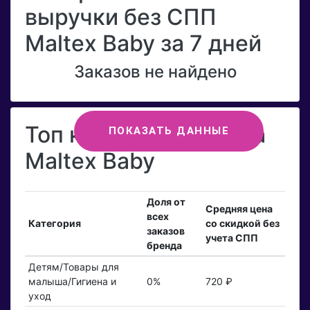
выручки без СПП
Maltex Baby за 7 дней
Заказов не найдено
Топ категорий бренда
ПОКАЗАТЬ ДАННЫЕ
Maltex Baby
Доля от
Средняя цена
всех
Категория
со скидкой без
заказов
учета СПП
бренда
Детям/Товары для
малыша/Гигиена и
0%
720 ₽
уход