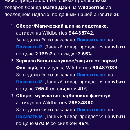
Ниже представлен топ самых продаваемых
товаров бренда
Магия Дзен
на
Wildberries
за
последнюю неделю, по данным нашей аналитики:
Оберег/Магический шар на подставке
,
артикул на Wildberries
94435742
.
За неделю было заказано
Показать шт
на
Показать ₽
. Данный товар продается на
wb.ru
по цене
2 169 ₽
co скидкой
65%
Зеркало Багуа выпуклое/защита от порчи/
Фэн-шуй
, артикул на Wildberries
66487038
.
За неделю было заказано
Показать шт
на
Показать ₽
. Данный товар продается на
wb.ru
по цене
765 ₽
co скидкой
41%
Оберег музыка ветра/Колокол фэн-шуй
,
артикул на Wildberries
78834890
.
За неделю было заказано
Показать шт
на
Показать ₽
. Данный товар продается на
wb.ru
по цене
670 ₽
co скидкой
48%