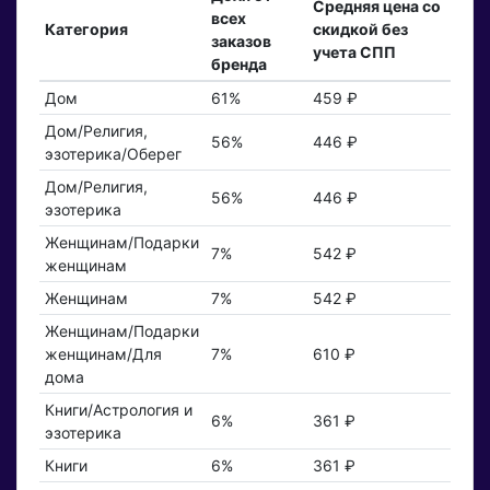
Средняя цена со
всех
Категория
скидкой без
заказов
учета СПП
бренда
Дом
61%
459 ₽
Дом/Религия,
56%
446 ₽
эзотерика/Оберег
Дом/Религия,
56%
446 ₽
эзотерика
Женщинам/Подарки
7%
542 ₽
женщинам
Женщинам
7%
542 ₽
Женщинам/Подарки
женщинам/Для
7%
610 ₽
дома
Книги/Астрология и
6%
361 ₽
эзотерика
Книги
6%
361 ₽