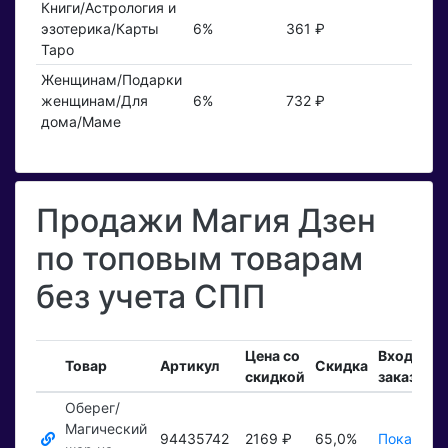
Книги/Астрология и
эзотерика/Карты
6%
361 ₽
Таро
Женщинам/Подарки
женщинам/Для
6%
732 ₽
дома/Маме
Продажи Магия Дзен
по топовым товарам
без учета СПП
Цена со
Входящи
Товар
Артикул
Скидка
скидкой
заказы
Оберег/
Магический
94435742
2169 ₽
65,0%
Показать 