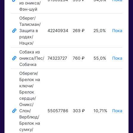
из оникса/
Фэн-шуй
Оберег/
Талисман/
Защита в
42240934
269 ₽
25,0%
Показать 
родах/
Нэцкэ/
Собака из
оникса/Пес/
74323727
760 ₽
55,0%
Показать 
Собачка
Обереги/
Брелок на
ключи/
Брелок
сердце/
Оникс/
Слон/
55057786
303 ₽
10,71%
Показать 
Верблюд/
Брелок на
сумку/