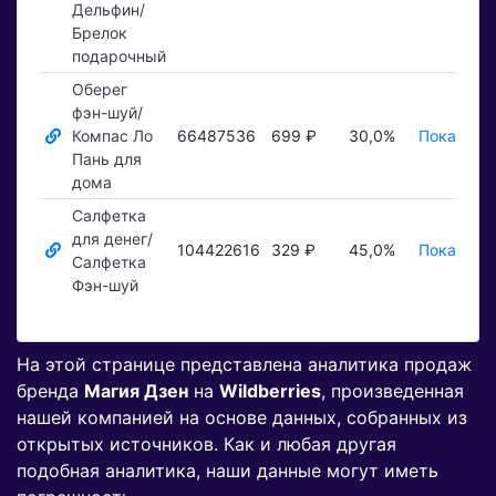
Дельфин/
Брелок
подарочный
Оберег
фэн-шуй/
Компас Ло
66487536
699 ₽
30,0%
Показать 
Пань для
дома
Салфетка
для денег/
104422616
329 ₽
45,0%
Показать 
Салфетка
Фэн-шуй
На этой странице представлена аналитика продаж
бренда
Магия Дзен
на
Wildberries
, произведенная
нашей компанией на основе данных, собранных из
открытых источников. Как и любая другая
подобная аналитика, наши данные могут иметь