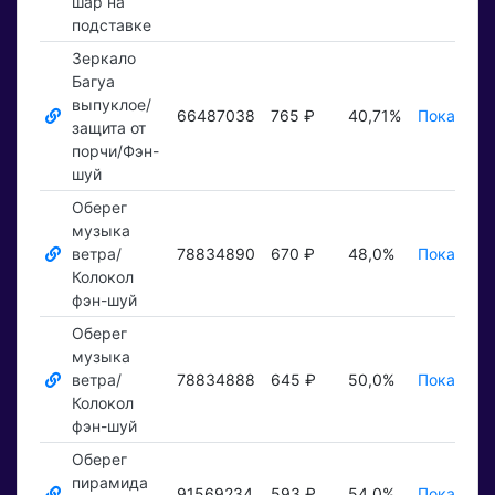
шар на
подставке
Зеркало
Багуа
выпуклое/
66487038
765 ₽
40,71%
Показать 
защита от
порчи/Фэн-
шуй
Оберег
музыка
ветра/
78834890
670 ₽
48,0%
Показать 
Колокол
фэн-шуй
Оберег
музыка
ветра/
78834888
645 ₽
50,0%
Показать 
Колокол
фэн-шуй
Оберег
пирамида
91569234
593 ₽
54,0%
Показать 