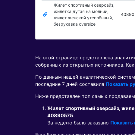
Жилет спортивный оверсайз,
жилетка дутая на молнии,
40890
жилет женский утеплённый,
безрукавка oversize
На этой странице представлена аналит
собранных из открытых источников. Как
По данным нашей аналитической систем
последние 7 дней составила
Показать ру
Ниже представлен топ самых продавае
Жилет спортивный оверсайз, жилет
40890575
.
За неделю было заказано
Показать
Еще больше аналитики доступно в наше