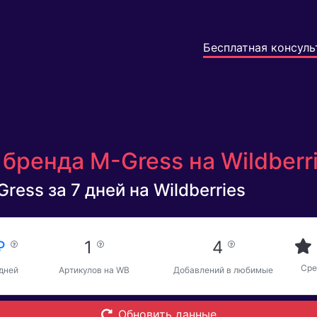
Бесплатная консуль
бренда M-Gress на Wildberr
ress за 7 дней на Wildberries
 ₽
1
4
Сре
 дней
Артикулов на WB
Добавлений в любимые
Обновить данные