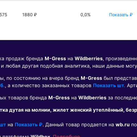
575
1880 ₽
0,0%
Показать ₽
ика продаж бренда
M-Gress
на
Wildberries
, произведен
 и любая другая подобная аналитика, наши данные мог
ы, по состоянию на вчера бренд
M-Gress
был представ
б.
, а количество заказанных товаров
Показать шт.
Арт
мых товаров бренда
M-Gress
на
Wildberries
за последню
ка дутая на молнии, жилет женский утеплённый, безр
 шт
на
Показать ₽
. Данный товар продается на
wb.ru
по
й платформе
Wildbox
.
Подробнее