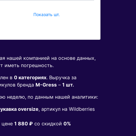
Показать шт.
ная нашей компанией на основе данных,
ут иметь погрешность.
лен в
0 категориях
. Выручка за
икулов бренда
M-Gress
–
1 шт.
ю неделю, по данным нашей аналитики:
укавка oversize
, артикул на Wildberries
 цене
1 880 ₽
co скидкой
0%