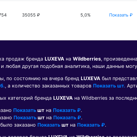
754
35055 ₽
5,0%
Показать ₽
ика продаж бренда
LUXEVA
на
Wildberries
, произведенн
 и любая другая подобная аналитика, наши данные мог
ы, по состоянию на вчера бренд
LUXEVA
был представ
б.
, а количество заказанных товаров
Показать шт.
Арт
ых категорий бренда
LUXEVA
на Wildberries за послед
азано
Показать
шт
на
Показать ₽
.
казано
Показать
шт
на
Показать ₽
.
 было заказано
Показать
шт
на
Показать ₽
.