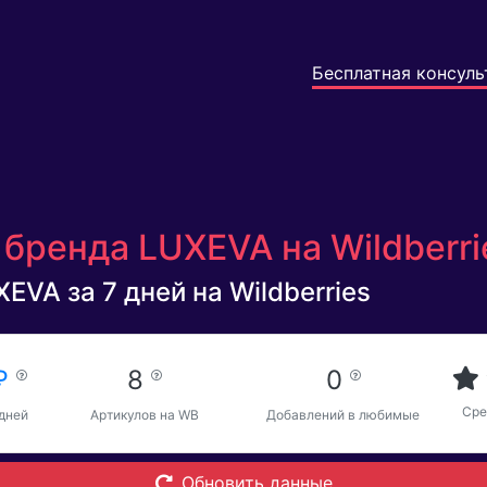
Бесплатная консуль
бренда LUXEVA на Wildberr
EVA за 7 дней на Wildberries
 ₽
8
0
Сре
 дней
Артикулов на WB
Добавлений в любимые
Обновить данные