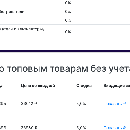
0%
богреватели
0%
0%
ватели и вентиляторы/
0%
 топовым товарам без уче
ул
Цена со скидкой
Скидка
Входящие з
695
33012 ₽
5,0%
Показать ₽
693
26980 ₽
5,0%
Показать ₽