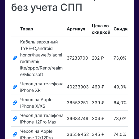
без учета СПП
Цена со
Вх
Товар
Артикул
Скидка
скидкой
за
Кабель зарядный
TYPE-C,android
honor/huawei/xiaomi
37233700
202 ₽
73,0%
По
redmi/mi/
lite/oppo/Reno/realm
e/Microsoft
Чехол для телефона
40233903
469 ₽
49,0%
По
iPhone XR
Чехол на Apple
36553251
339 ₽
64,0%
По
IPhone X/XS
Чехол для телефона
36684749
304 ₽
73,0%
По
iPhone 12Pro Max
Чехол на Apple
36559452
345 ₽
74,0%
По
iPhone 12/12Pro