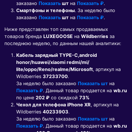
заказано
Показать
шт
на
Показать ₽
.
Смартфоны и телефоны
. За неделю было
заказано
Показать
шт
на
Показать ₽
.
Ниже представлен топ самых продаваемых
товаров бренда
LUXEGOOSE
на
Wildberries
за
последнюю неделю, по данным нашей аналитики:
Кабель зарядный TYPE-C,android
honor/huawei/xiaomi redmi/mi/
lite/oppo/Reno/realme/Microsoft
, артикул на
Wildberries
37233700
.
За неделю было заказано
Показать шт
на
Показать ₽
. Данный товар продается на
wb.ru
по цене
202 ₽
co скидкой
73%
Чехол для телефона iPhone XR
, артикул на
Wildberries
40233903
.
За неделю было заказано
Показать шт
на
Показать ₽
. Данный товар продается на
wb.ru