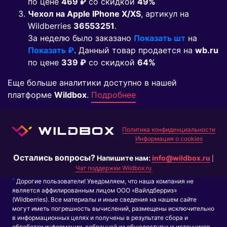
по цене
469 ₽
co скидкой
49%
Чехол на Apple IPhone X/XS
, артикул на
Wildberries
36553251
.
За неделю было заказано
Показать шт
на
Показать ₽
. Данный товар продается на
wb.ru
по цене
339 ₽
co скидкой
64%
Еще больше аналитики доступно в нашей
платформе
Wildbox
.
Подробнее
Политика конфиденциальности
Информация о cookies
Остались вопросы?
Напишите нам:
info@wildbox.ru
|
Чат поддержки Wildbox.ru
*
Дорогие пользователи! Уведомляем, что наша компания не
является аффилированным лицом ООО «Вайлдберриз»
(Wildberries). Все материалы и иные сведения на нашем сайте
могут иметь погрешность вычислений, размещены исключительно
в информационных целях и получены в результате сбора и
обработки информации, собранной из общедоступных источников.