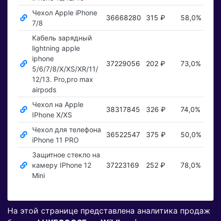
Чехол Apple iPhone
36668280
315 ₽
58,0%
По
7/8
Кабель зарядный
lightning apple
iphone
37229056
202 ₽
73,0%
По
5/6/7/8/X/XS/XR/11/
12/13. Pro,pro max
airpods
Чехол на Apple
38317845
326 ₽
74,0%
По
IPhone X/XS
Чехол для телефона
36522547
375 ₽
50,0%
По
iPhone 11 PRO
Защитное стекло на
камеру IPhone 12
37223169
252 ₽
78,0%
По
Mini
На этой странице представлена аналитика продаж