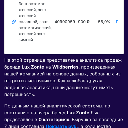
Зонт автомат
женский, зонт
женский
складной, зонт
40900059
900 ₽
55,0%
Показ
автоматический,
женский зонт
зимний
На этой странице представлена аналитика продаж
бренда
Lux Zonte
на
Wildberries
, произведенная
нашей компанией на основе данных, собранных из
открытых источников. Как и любая другая
подобная аналитика, наши данные могут иметь
погрешность.
По данным нашей аналитической системы, по
состоянию на вчера бренд
Lux Zonte
был
представлен в
0 категориях
. Выручка за последние
7 дней составила
Показать руб.
, а количество