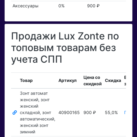
Аксессуары
0%
900 ₽
Продажи Lux Zonte по
топовым товарам без
учета СПП
Цена со
Вход
Товар
Артикул
Скидка
скидкой
заказ
Зонт автомат
женский, зонт
женский
складной, зонт
40900165
900 ₽
55,0%
Показ
автоматический,
женский зонт
зимний