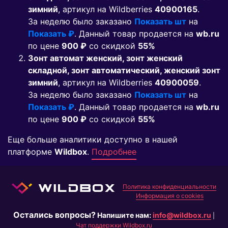
зимний
, артикул на Wildberries
40900165
.
За неделю было заказано
Показать шт
на
Показать ₽
. Данный товар продается на
wb.ru
по цене
900 ₽
co скидкой
55%
Зонт автомат женский, зонт женский
складной, зонт автоматический, женский зонт
зимний
, артикул на Wildberries
40900059
.
За неделю было заказано
Показать шт
на
Показать ₽
. Данный товар продается на
wb.ru
по цене
900 ₽
co скидкой
55%
Еще больше аналитики доступно в нашей
платформе
Wildbox
.
Подробнее
Политика конфиденциальности
Информация о cookies
Остались вопросы?
Напишите нам:
info@wildbox.ru
|
Чат поддержки Wildbox.ru