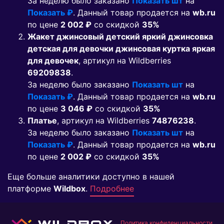
За неделю было заказано
Показать шт
на
Показать ₽
. Данный товар продается на
wb.ru
по цене
2 002 ₽
co скидкой
35%
Жакет джинсовый детский яркий джинсовка
детская для девочки джинсовая куртка яркая
для девочек
, артикул на Wildberries
69209838
.
За неделю было заказано
Показать шт
на
Показать ₽
. Данный товар продается на
wb.ru
по цене
3 046 ₽
co скидкой
35%
Платье
, артикул на Wildberries
74876238
.
За неделю было заказано
Показать шт
на
Показать ₽
. Данный товар продается на
wb.ru
по цене
2 002 ₽
co скидкой
35%
Еще больше аналитики доступно в нашей
платформе
Wildbox
.
Подробнее
Политика конфиденциальности