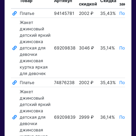
Товар
Артикул
Скидка
скидкой
заказы
Платье
94145781
2002 ₽
35,43%
Показат
Жакет
джинсовый
детский яркий
джинсовка
детская для
69209838
3046 ₽
35,14%
Показат
девочки
джинсовая
куртка яркая
для девочек
Платье
74876238
2002 ₽
35,43%
Показат
Жакет
джинсовый
детский яркий
джинсовка
детская для
69209839
2999 ₽
36,14%
Показат
девочки
джинсовая