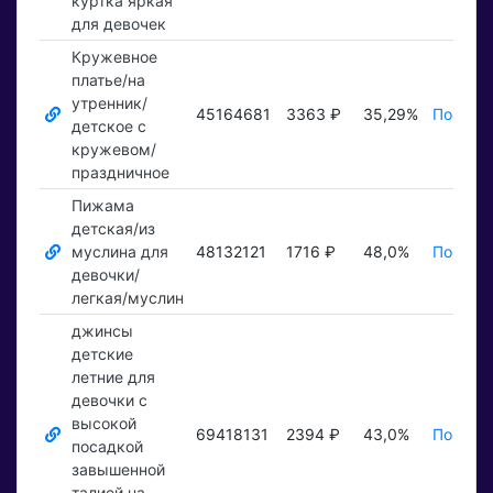
куртка яркая
для девочек
Кружевное
платье/на
утренник/
45164681
3363 ₽
35,29%
Показат
детское с
кружевом/
праздничное
Пижама
детская/из
муслина для
48132121
1716 ₽
48,0%
Показат
девочки/
легкая/муслин
джинсы
детские
летние для
девочки с
высокой
69418131
2394 ₽
43,0%
Показат
посадкой
завышенной
талией на