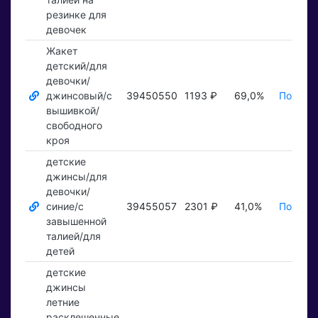
резинке для
девочек
Жакет
детский/для
девочки/
джинсовый/с
39450550
1193 ₽
69,0%
Показат
вышивкой/
свободного
кроя
детские
джинсы/для
девочки/
синие/с
39455057
2301 ₽
41,0%
Показат
завышенной
талией/для
детей
детские
джинсы
летние
расклешенные