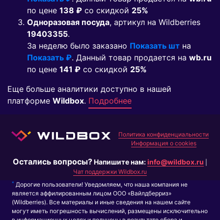
по цене
138 ₽
co скидкой
25%
Одноразовая посуда
, артикул на Wildberries
19403355
.
За неделю было заказано
Показать шт
на
Показать ₽
. Данный товар продается на
wb.ru
по цене
141 ₽
co скидкой
25%
Еще больше аналитики доступно в нашей
платформе
Wildbox
.
Подробнее
Политика конфиденциальности
Информация о cookies
Остались вопросы?
Напишите нам:
info@wildbox.ru
|
Чат поддержки Wildbox.ru
*
Дорогие пользователи! Уведомляем, что наша компания не
является аффилированным лицом ООО «Вайлдберриз»
(Wildberries). Все материалы и иные сведения на нашем сайте
могут иметь погрешность вычислений, размещены исключительно
в информационных целях и получены в результате сбора и