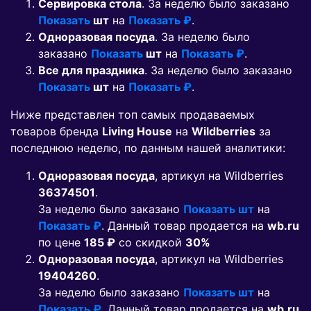
Сервировка стола
. За неделю было заказано
Показать
шт
на
Показать ₽
.
Одноразовая посуда
. За неделю было
заказано
Показать
шт
на
Показать ₽
.
Все для праздника
. За неделю было заказано
Показать
шт
на
Показать ₽
.
Ниже представлен топ самых продаваемых
товаров бренда
Living House
на
Wildberries
за
последнюю неделю, по данным нашей аналитики:
Одноразовая посуда
, артикул на Wildberries
36374501
.
За неделю было заказано
Показать шт
на
Показать ₽
. Данный товар продается на
wb.ru
по цене
185 ₽
co скидкой
30%
Одноразовая посуда
, артикул на Wildberries
19404260
.
За неделю было заказано
Показать шт
на
Показать ₽
. Данный товар продается на
wb.ru