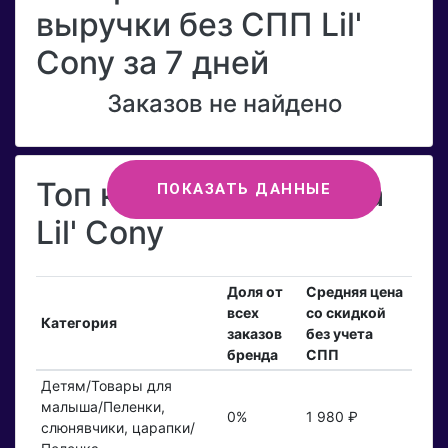
выручки без СПП Lil'
Cony за 7 дней
Заказов не найдено
Топ категорий бренда
ПОКАЗАТЬ ДАННЫЕ
Lil' Cony
Доля от
Средняя цена
всех
со скидкой
Категория
заказов
без учета
бренда
СПП
Детям/Товары для
малыша/Пеленки,
0%
1 980 ₽
слюнявчики, царапки/