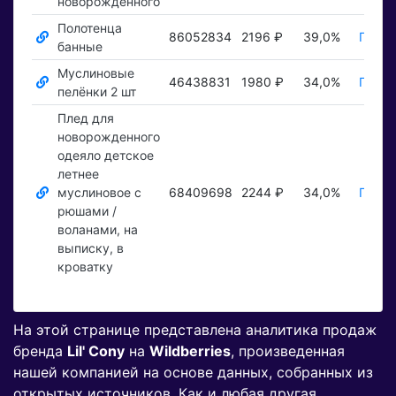
новорожденного
Полотенца
86052834
2196 ₽
39,0%
Показ
банные
Муслиновые
46438831
1980 ₽
34,0%
Показ
пелёнки 2 шт
Плед для
новорожденного
одеяло детское
летнее
муслиновое с
68409698
2244 ₽
34,0%
Показ
рюшами /
воланами, на
выписку, в
кроватку
На этой странице представлена аналитика продаж
бренда
Lil' Cony
на
Wildberries
, произведенная
нашей компанией на основе данных, собранных из
открытых источников. Как и любая другая