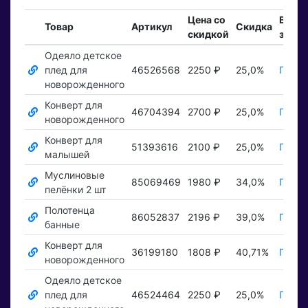
Цена со
Вход
Товар
Артикул
Скидка
скидкой
заказ
Одеяло детское
плед для
46526568
2250 ₽
25,0%
Показ
новорожденного
Конверт для
46704394
2700 ₽
25,0%
Показ
новорожденного
Конверт для
51393616
2100 ₽
25,0%
Показ
малышей
Муслиновые
85069469
1980 ₽
34,0%
Показ
пелёнки 2 шт
Полотенца
86052837
2196 ₽
39,0%
Показ
банные
Конверт для
36199180
1808 ₽
40,71%
Показ
новорожденного
Одеяло детское
плед для
46524464
2250 ₽
25,0%
Показ