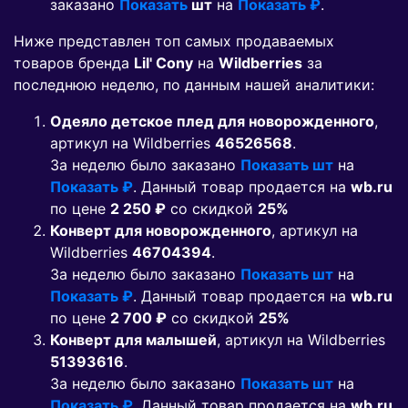
заказано
Показать
шт
на
Показать ₽
.
Ниже представлен топ самых продаваемых
товаров бренда
Lil' Cony
на
Wildberries
за
последнюю неделю, по данным нашей аналитики:
Одеяло детское плед для новорожденного
,
артикул на Wildberries
46526568
.
За неделю было заказано
Показать шт
на
Показать ₽
. Данный товар продается на
wb.ru
по цене
2 250 ₽
co скидкой
25%
Конверт для новорожденного
, артикул на
Wildberries
46704394
.
За неделю было заказано
Показать шт
на
Показать ₽
. Данный товар продается на
wb.ru
по цене
2 700 ₽
co скидкой
25%
Конверт для малышей
, артикул на Wildberries
51393616
.
За неделю было заказано
Показать шт
на
Показать ₽
. Данный товар продается на
wb.ru