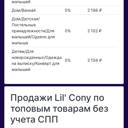
малышей
Дом/Ванная
0%
2 196 ₽
Дом/Детская/
Постельные
принадлежности/Для
0%
2 102 ₽
малышей/Одеяло для
малыша
Детям/Для
новорожденных/Одежда
0%
2 156 ₽
на выписку/Конверт для
малышей
Продажи Lil' Cony по
топовым товарам без
учета СПП