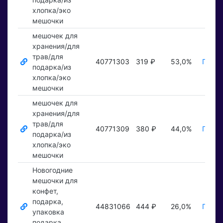
хлопка/эко
мешочки
мешочек для
хранения/для
трав/для
40771303
319 ₽
53,0%
Показ
подарка/из
хлопка/эко
мешочки
мешочек для
хранения/для
трав/для
40771309
380 ₽
44,0%
Показ
подарка/из
хлопка/эко
мешочки
Новогодние
мешочки для
конфет,
подарка,
44831066
444 ₽
26,0%
Показ
упаковка
подарка,