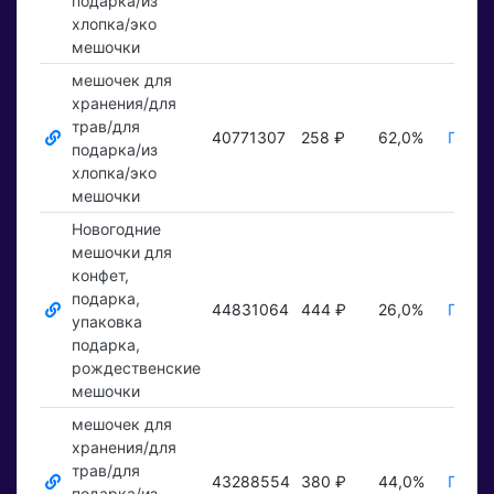
подарка/из
хлопка/эко
мешочки
мешочек для
хранения/для
трав/для
40771307
258 ₽
62,0%
Показ
подарка/из
хлопка/эко
мешочки
Новогодние
мешочки для
конфет,
подарка,
44831064
444 ₽
26,0%
Показ
упаковка
подарка,
рождественские
мешочки
мешочек для
хранения/для
трав/для
43288554
380 ₽
44,0%
Показ
подарка/из