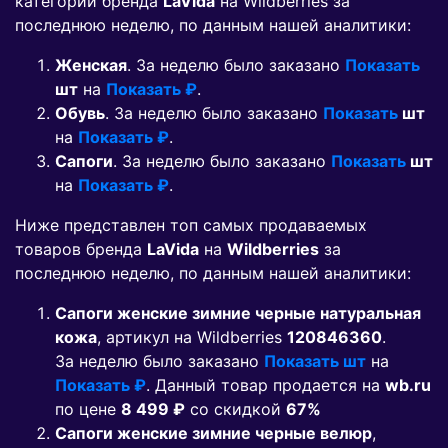
категорий бренда
LaVida
на Wildberries за
последнюю неделю, по данным нашей аналитики:
Женская
. За неделю было заказано
Показать
шт
на
Показать ₽
.
Обувь
. За неделю было заказано
Показать
шт
на
Показать ₽
.
Сапоги
. За неделю было заказано
Показать
шт
на
Показать ₽
.
Ниже представлен топ самых продаваемых
товаров бренда
LaVida
на
Wildberries
за
последнюю неделю, по данным нашей аналитики:
Сапоги женские зимние черные натуральная
кожа
, артикул на Wildberries
120846360
.
За неделю было заказано
Показать шт
на
Показать ₽
. Данный товар продается на
wb.ru
по цене
8 499 ₽
co скидкой
67%
Сапоги женские зимние черные велюр
,