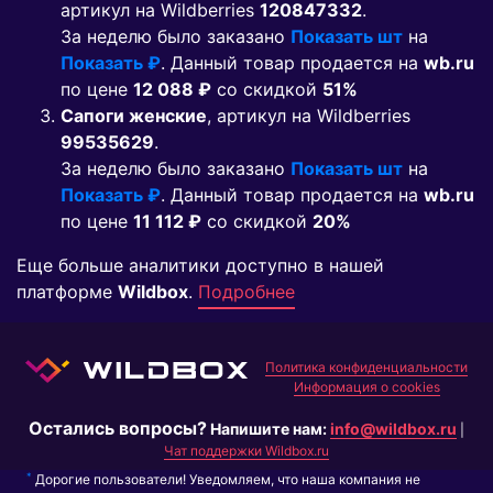
артикул на Wildberries
120847332
.
За неделю было заказано
Показать шт
на
Показать ₽
. Данный товар продается на
wb.ru
по цене
12 088 ₽
co скидкой
51%
Сапоги женские
, артикул на Wildberries
99535629
.
За неделю было заказано
Показать шт
на
Показать ₽
. Данный товар продается на
wb.ru
по цене
11 112 ₽
co скидкой
20%
Еще больше аналитики доступно в нашей
платформе
Wildbox
.
Подробнее
Политика конфиденциальности
Информация о cookies
Остались вопросы?
Напишите нам:
info@wildbox.ru
|
Чат поддержки Wildbox.ru
*
Дорогие пользователи! Уведомляем, что наша компания не