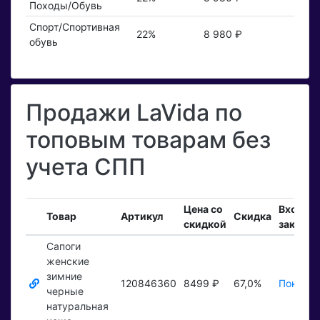
Походы/Обувь
Спорт/Спортивная
22%
8 980 ₽
обувь
Продажи LaVida по
топовым товарам без
учета СПП
Цена со
Входящ
Товар
Артикул
Скидка
скидкой
заказы
Сапоги
женские
зимние
120846360
8499 ₽
67,0%
Показат
черные
натуральная