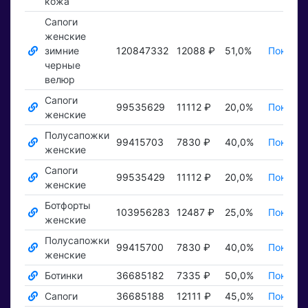
кожа
Сапоги
женские
зимние
120847332
12088 ₽
51,0%
Показат
черные
велюр
Сапоги
99535629
11112 ₽
20,0%
Показат
женские
Полусапожки
99415703
7830 ₽
40,0%
Показат
женские
Сапоги
99535429
11112 ₽
20,0%
Показат
женские
Ботфорты
103956283
12487 ₽
25,0%
Показат
женские
Полусапожки
99415700
7830 ₽
40,0%
Показат
женские
Ботинки
36685182
7335 ₽
50,0%
Показат
Сапоги
36685188
12111 ₽
45,0%
Показат