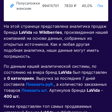
Полусапожки
99415701
7830 ₽
40,0%
Показат
женские
На этой странице представлена аналитика продаж
бренда
LaVida
на
Wildberries
, произведенная нашей
компанией на основе данных, собранных из
открытых источников. Как и любая другая
подобная аналитика, наши данные могут иметь
погрешность.
По данным нашей аналитической системы, по
состоянию на вчера бренд
LaVida
был представлен
в
0 категориях
. Выручка за последние 7 дней
составила
Показать руб.
, а количество заказанных
товаров
Показать шт.
Артикулов бренда
LaVida
–
400 шт.
Ниже представлен топ самых продаваемых