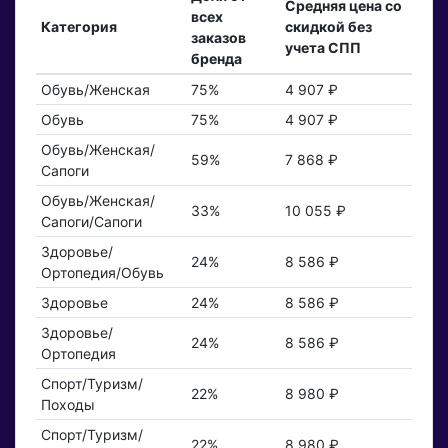
Средняя цена со
всех
Категория
скидкой без
заказов
учета СПП
бренда
Обувь/Женская
75%
4 907 ₽
Обувь
75%
4 907 ₽
Обувь/Женская/
59%
7 868 ₽
Сапоги
Обувь/Женская/
33%
10 055 ₽
Сапоги/Сапоги
Здоровье/
24%
8 586 ₽
Ортопедия/Обувь
Здоровье
24%
8 586 ₽
Здоровье/
24%
8 586 ₽
Ортопедия
Спорт/Туризм/
22%
8 980 ₽
Походы
Спорт/Туризм/
22%
8 980 ₽