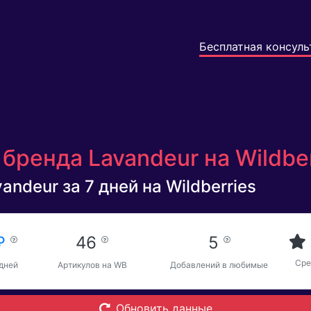
Бесплатная консуль
бренда Lavandeur на Wildbe
andeur за 7 дней на Wildberries
 ₽
46
5
Сре
 дней
Артикулов на WB
Добавлений в любимые
Обновить данные