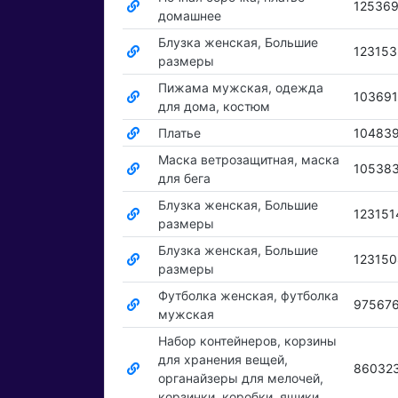
12536
домашнее
Блузка женская, Большие
12315
размеры
Пижама мужская, одежда
10369
для дома, костюм
Платье
10483
Маска ветрозащитная, маска
10538
для бега
Блузка женская, Большие
123151
размеры
Блузка женская, Большие
123150
размеры
Футболка женская, футболка
97567
мужская
Набор контейнеров, корзины
для хранения вещей,
86032
органайзеры для мелочей,
корзинки, коробки, ящики