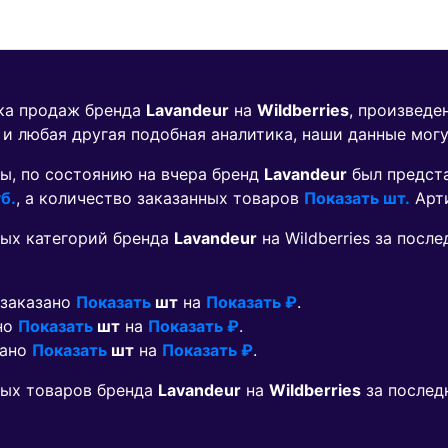
ика продаж бренда
Lavandeur
на
Wildberries
, произведе
 и любая другая подобная аналитика, наши данные мог
ы, по состоянию на вчера бренд
Lavandeur
был предст
б.
, а количество заказанных товаров
Показать шт.
Арт
ых категорий бренда
Lavandeur
на Wildberries за пос
 заказано
Показать
шт
на
Показать ₽
.
ано
Показать
шт
на
Показать ₽
.
зано
Показать
шт
на
Показать ₽
.
мых товаров бренда
Lavandeur
на
Wildberries
за послед