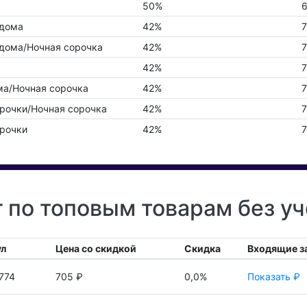
50%
6
дома
42%
7
дома/Ночная сорочка
42%
7
42%
7
а/Ночная сорочка
42%
7
очки/Ночная сорочка
42%
7
рочки
42%
7
 по топовым товарам без у
ул
Цена со скидкой
Скидка
Входящие з
774
705 ₽
0,0%
Показать ₽