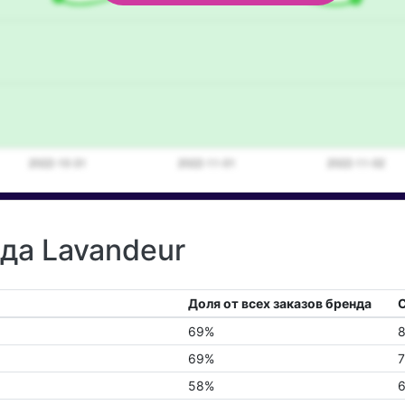
да Lavandeur
Доля от всех заказов бренда
С
69%
8
69%
7
58%
6